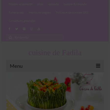
Entrées et apéritifs
plats
desserts
cuisine du monde
Partenariats
Mentions Légales
Politique de cookies (EU)
Conditions générales
Rechercher
:
cuisine de Fadila
Menu
Entrées et apéritifs
Boissons chaudes et froides
salades