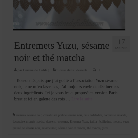
Cookies, biscuits
crème et confiture
dessert à l’assiette
Gâteaux
17
Entremets Yuzu, sésame
JAN 2014
Gâteaux coquins en pâte à sucre
noir et thé matcha
Gâteaux de Fête
par
Cuisine de Fadila
|
Classé dans :
desserts
|
11
Gâteaux d’anniversaire
Bonsoir Depuis que j’ai goûté à l’association Yuzu sésame
noir, je ne m’en lasse pas, j’ai toujours envie de décliner ces
Gâteaux pâte à sucre
deux ingrédients. Ici je vous les ai proposé en version Paris
brest et ici en galette des rois …
Lire la suite­­
petits gâteaux
Glaces et sorbets
crémeux sésame noir
,
croustillant praliné sésame noir
,
cuisinedefadila
,
dacquoise amande
,
dacquoise amande matcha
,
desserts
,
entremet
,
Entremet Yuzu
,
fadila
,
feuilletine
,
mousse yuzu
,
Macarons
praliné de sésame noir
,
sésame noir
,
sésame noir et matcha
,
thé matcha
,
yuzu