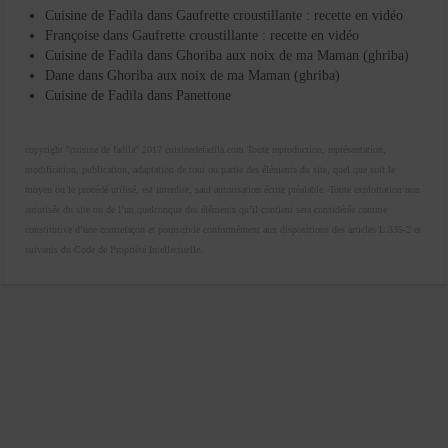
Cuisine de Fadila
dans
Gaufrette croustillante : recette en vidéo
Françoise
dans
Gaufrette croustillante : recette en vidéo
Cuisine de Fadila
dans
Ghoriba aux noix de ma Maman (ghriba)
Dane
dans
Ghoriba aux noix de ma Maman (ghriba)
Cuisine de Fadila
dans
Panettone
copyright "cuisine de fadila" 2017 cuisinedefadila.com Toute reproduction, représentation,
modification, publication, adaptation de tout ou partie des éléments du site, quel que soit le
moyen ou le procédé utilisé, est interdite, sauf autorisation écrite préalable. Toute exploitation non
autorisée du site ou de l’un quelconque des éléments qu’il contient sera considérée comme
constitutive d’une contrefaçon et poursuivie conformément aux dispositions des articles L.335-2 et
suivants du Code de Propriété Intellectuelle.