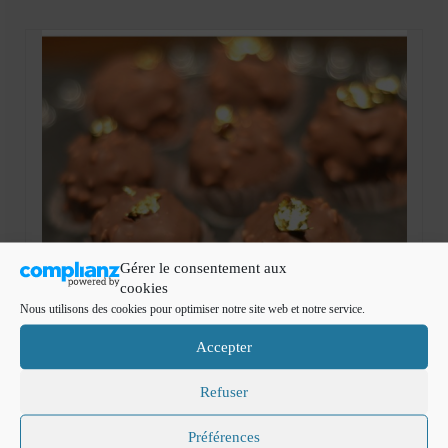
Mignardises
Tartes sucrées
Verrines sucrées
cuisine du monde
Pâtisserie Marocaine
aid
Ramadan
Gérer le consentement aux
cookies
Partenariats
Nous utilisons des cookies pour optimiser notre site web et notre service.
Mentions Légales
Accepter
Politique de cookies (EU)
Refuser
Conditions générales
22
Rochers croustillant au
Préférences