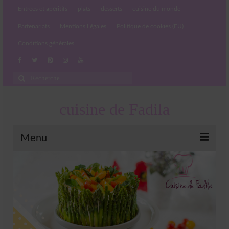
Entrées et apéritifs
plats
desserts
cuisine du monde
Partenariats
Mentions Légales
Politique de cookies (EU)
Conditions générales
Rechercher
:
cuisine de Fadila
Menu
Entrées et apéritifs
Boissons chaudes et froides
salades