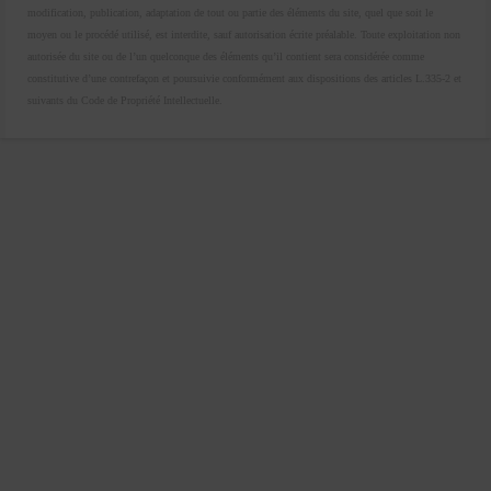
modification, publication, adaptation de tout ou partie des éléments du site, quel que soit le
moyen ou le procédé utilisé, est interdite, sauf autorisation écrite préalable. Toute exploitation non
autorisée du site ou de l’un quelconque des éléments qu’il contient sera considérée comme
constitutive d’une contrefaçon et poursuivie conformément aux dispositions des articles L.335-2 et
suivants du Code de Propriété Intellectuelle.