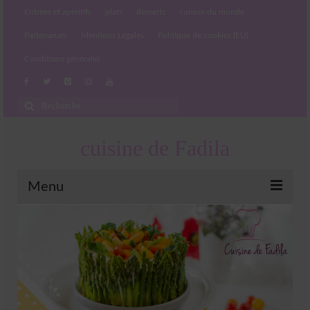
Entrées et apéritifs
plats
desserts
cuisine du monde
Partenariats
Mentions Légales
Politique de cookies (EU)
Conditions générales
Rechercher
:
cuisine de Fadila
Menu
Entrées et apéritifs
Boissons chaudes et froides
salades