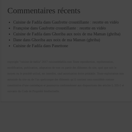
Commentaires récents
Cuisine de Fadila
dans
Gaufrette croustillante : recette en vidéo
Françoise
dans
Gaufrette croustillante : recette en vidéo
Cuisine de Fadila
dans
Ghoriba aux noix de ma Maman (ghriba)
Dane
dans
Ghoriba aux noix de ma Maman (ghriba)
Cuisine de Fadila
dans
Panettone
copyright "cuisine de fadila" 2017 cuisinedefadila.com Toute reproduction, représentation,
modification, publication, adaptation de tout ou partie des éléments du site, quel que soit le
moyen ou le procédé utilisé, est interdite, sauf autorisation écrite préalable. Toute exploitation non
autorisée du site ou de l’un quelconque des éléments qu’il contient sera considérée comme
constitutive d’une contrefaçon et poursuivie conformément aux dispositions des articles L.335-2 et
suivants du Code de Propriété Intellectuelle.