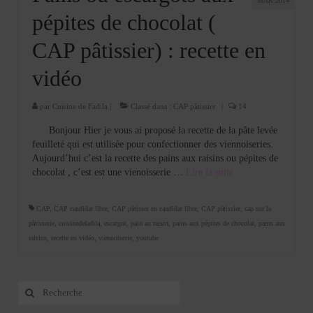
MAR 2014
pépites de chocolat (
CAP pâtissier) : recette en
vidéo
par
Cuisine de Fadila
|
Classé dans :
CAP pâtissier
|
14
Bonjour Hier je vous ai proposé la recette de la pâte levée
feuilleté qui est utilisée pour confectionner des viennoiseries.
Aujourd’hui c’est la recette des pains aux raisins ou pépites de
chocolat , c’est est une vienoisserie …
Lire la suite­­
CAP
,
CAP candidat libre
,
CAP pâtisser en candidat libre
,
CAP pâtissier
,
cap sur la
pâtisserie
,
cuisinedefadila
,
escargot
,
pain au raisin
,
pains aux pépites de chocolat
,
pains aux
raisins
,
recette en vidéo
,
viennoiserie
,
youtube
Rechercher
: