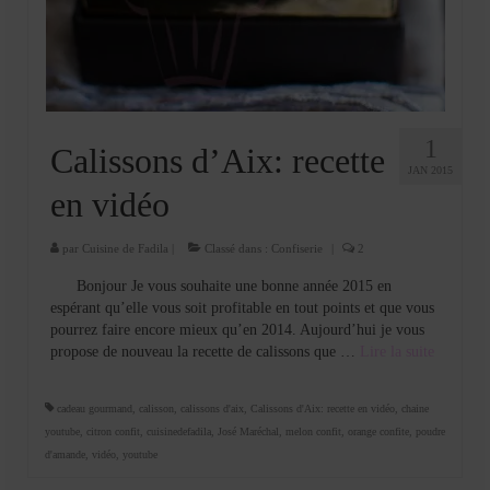
Cookies, biscuits
crème et confiture
dessert à l’assiette
Gâteaux
1
Calissons d’Aix: recette
JAN 2015
Gâteaux coquins en pâte à sucre
en vidéo
Gâteaux de Fête
par
Cuisine de Fadila
|
Classé dans :
Confiserie
|
2
Gâteaux d’anniversaire
Bonjour Je vous souhaite une bonne année 2015 en
espérant qu’elle vous soit profitable en tout points et que vous
Gâteaux pâte à sucre
pourrez faire encore mieux qu’en 2014. Aujourd’hui je vous
propose de nouveau la recette de calissons que …
Lire la suite­­
petits gâteaux
Glaces et sorbets
cadeau gourmand
,
calisson
,
calissons d'aix
,
Calissons d'Aix: recette en vidéo
,
chaine
youtube
,
citron confit
,
cuisinedefadila
,
José Maréchal
,
melon confit
,
orange confite
,
poudre
Macarons
d'amande
,
vidéo
,
youtube