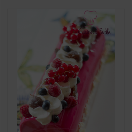
Mignardises
Tartes sucrées
Verrines sucrées
cuisine du monde
Pâtisserie Marocaine
aid
Ramadan
Partenariats
Mentions Légales
Politique de cookies (EU)
Conditions générales