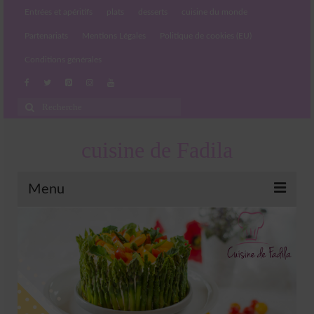
Entrées et apéritifs
plats
desserts
cuisine du monde
Partenariats
Mentions Légales
Politique de cookies (EU)
Conditions générales
Rechercher
:
cuisine de Fadila
Menu
Entrées et apéritifs
Boissons chaudes et froides
salades