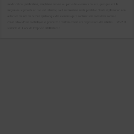
modification, publication, adaptation de tout ou partie des éléments du site, quel que soit le
moyen ou le procédé utilisé, est interdite, sauf autorisation écrite préalable. Toute exploitation non
autorisée du site ou de l’un quelconque des éléments qu’il contient sera considérée comme
constitutive d’une contrefaçon et poursuivie conformément aux dispositions des articles L.335-2 et
suivants du Code de Propriété Intellectuelle.