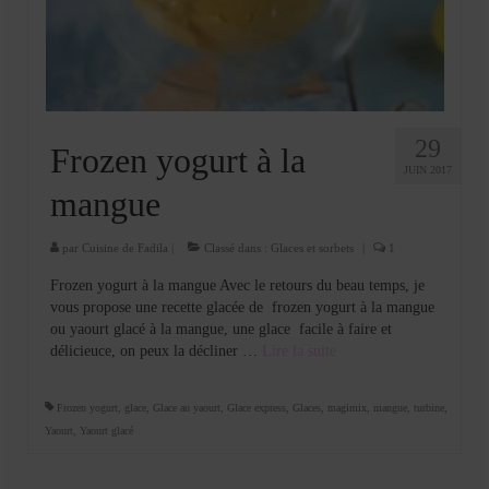
Cookies, biscuits
crème et confiture
dessert à l’assiette
Gâteaux
29
Frozen yogurt à la
JUIN 2017
Gâteaux coquins en pâte à sucre
mangue
Gâteaux de Fête
par
Cuisine de Fadila
|
Classé dans :
Glaces et sorbets
|
1
Gâteaux d’anniversaire
Frozen yogurt à la mangue Avec le retours du beau temps, je
vous propose une recette glacée de frozen yogurt à la mangue
Gâteaux pâte à sucre
ou yaourt glacé à la mangue, une glace facile à faire et
délicieuce, on peux la décliner …
Lire la suite­­
petits gâteaux
Glaces et sorbets
Frozen yogurt
,
glace
,
Glace au yaourt
,
Glace express
,
Glaces
,
magimix
,
mangue
,
turbine
,
Yaourt
,
Yaourt glacé
Macarons