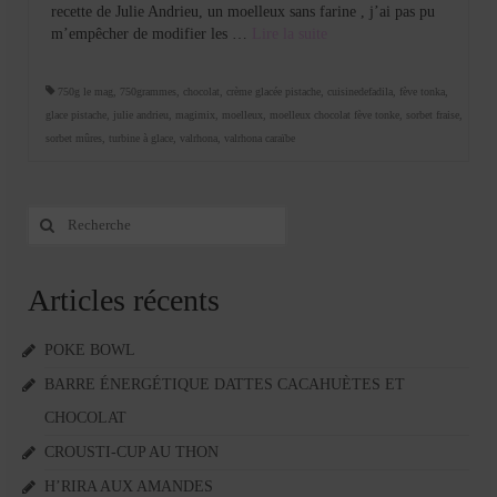
recette de Julie Andrieu, un moelleux sans farine , j’ai pas pu
m’empêcher de modifier les …
Lire la suite­­
750g le mag
,
750grammes
,
chocolat
,
crème glacée pistache
,
cuisinedefadila
,
fève tonka
,
glace pistache
,
julie andrieu
,
magimix
,
moelleux
,
moelleux chocolat fève tonke
,
sorbet fraise
,
sorbet mûres
,
turbine à glace
,
valrhona
,
valrhona caraïbe
Rechercher
:
Articles récents
POKE BOWL
BARRE ÉNERGÉTIQUE DATTES CACAHUÈTES ET
CHOCOLAT
CROUSTI-CUP AU THON
H’RIRA AUX AMANDES