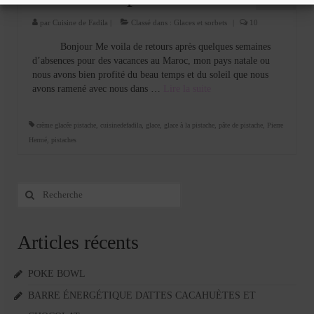
SEP 2013
par
Cuisine de Fadila
|
Classé dans :
Glaces et sorbets
|
10
Bonjour Me voila de retours après quelques semaines
d’absences pour des vacances au Maroc, mon pays natale ou
nous avons bien profité du beau temps et du soleil que nous
avons ramené avec nous dans …
Lire la suite­­
crème glacée pistache
,
cuisinedefadila
,
glace
,
glace à la pistache
,
pâte de pistache
,
Pierre
Hermé
,
pistaches
Rechercher
:
Articles récents
POKE BOWL
BARRE ÉNERGÉTIQUE DATTES CACAHUÈTES ET