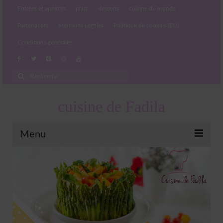
Entrées et apéritifs
plats
desserts
cuisine du monde
Partenariats
Mentions Légales
Politique de cookies (EU)
Conditions générales
Rechercher
:
cuisine de Fadila
Menu
Entrées et apéritifs
Boissons chaudes et froides
salades