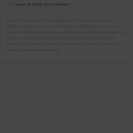
Cuisine de Fadila
dans
Panettone
copyright "cuisine de fadila" 2017 cuisinedefadila.com Toute reproduction, représentation,
modification, publication, adaptation de tout ou partie des éléments du site, quel que soit le
moyen ou le procédé utilisé, est interdite, sauf autorisation écrite préalable. Toute exploitation non
autorisée du site ou de l’un quelconque des éléments qu’il contient sera considérée comme
constitutive d’une contrefaçon et poursuivie conformément aux dispositions des articles L.335-2 et
suivants du Code de Propriété Intellectuelle.