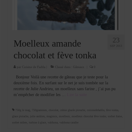
Cookies, biscuits
crème et confiture
dessert à l’assiette
Gâteaux
23
Moelleux amande
SEP 2013
Gâteaux coquins en pâte à sucre
chocolat et fève tonka
Gâteaux de Fête
par
Cuisine de Fadila
|
Classé dans :
Gâteaux
|
0
Gâteaux d’anniversaire
Bonjour Voilà une recette de gâteau que je teste pour la
deuxième fois. En surfant sur le net je suis tombée sur la
Gâteaux pâte à sucre
recette de Julie Andrieu, un moelleux sans farine , j’ai pas pu
m’empêcher de modifier les …
Lire la suite­­
petits gâteaux
Glaces et sorbets
750g le mag
,
750grammes
,
chocolat
,
crème glacée pistache
,
cuisinedefadila
,
fève tonka
,
glace pistache
,
julie andrieu
,
magimix
,
moelleux
,
moelleux chocolat fève tonke
,
sorbet fraise
,
Macarons
sorbet mûres
,
turbine à glace
,
valrhona
,
valrhona caraïbe