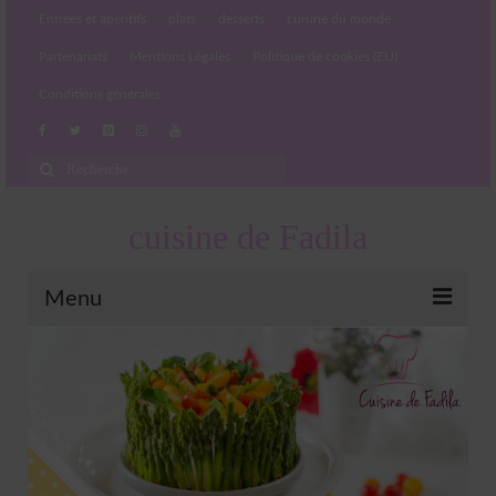
Entrées et apéritifs
plats
desserts
cuisine du monde
Partenariats
Mentions Légales
Politique de cookies (EU)
Conditions générales
Rechercher
:
cuisine de Fadila
Menu
Entrées et apéritifs
Boissons chaudes et froides
salades