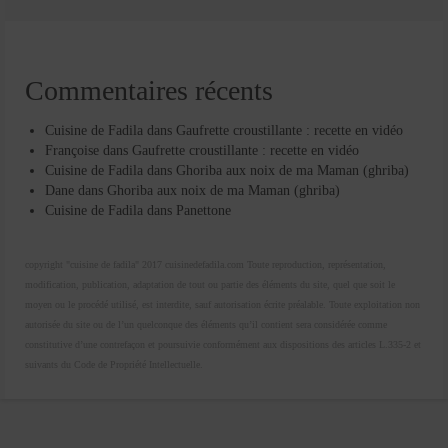
Commentaires récents
Cuisine de Fadila
dans
Gaufrette croustillante : recette en vidéo
Françoise
dans
Gaufrette croustillante : recette en vidéo
Cuisine de Fadila
dans
Ghoriba aux noix de ma Maman (ghriba)
Dane
dans
Ghoriba aux noix de ma Maman (ghriba)
Cuisine de Fadila
dans
Panettone
copyright "cuisine de fadila" 2017 cuisinedefadila.com Toute reproduction, représentation,
modification, publication, adaptation de tout ou partie des éléments du site, quel que soit le
moyen ou le procédé utilisé, est interdite, sauf autorisation écrite préalable. Toute exploitation non
autorisée du site ou de l’un quelconque des éléments qu’il contient sera considérée comme
constitutive d’une contrefaçon et poursuivie conformément aux dispositions des articles L.335-2 et
suivants du Code de Propriété Intellectuelle.