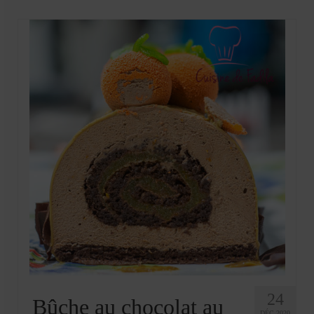
Mignardises
Tartes sucrées
Verrines sucrées
cuisine du monde
Pâtisserie Marocaine
aid
Ramadan
Partenariats
Mentions Légales
Politique de cookies (EU)
Conditions générales
24
Bûche au chocolat au
DÉC 2020