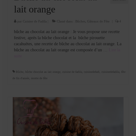
lait orange
par
Cuisine de Fadila
|
Classé dans :
Bûches
,
Gâteaux de Fête
|
4
bûche au chocolat au lait orange : Je vous propose une recette
festive, après la bûche chocolat et la bûche pirouette
cacahuètes, une recette de bûche au chocolat au lait orange. La
bûche au chocolat au lait orange est composée d’un …
Lire la
suite­­
Bûche
,
bûche chocolat au lait orange
,
cuisine de fadila
,
cuisinedefadi
,
cuisinedefadila
,
fête
de fin d'année
,
recette de fête