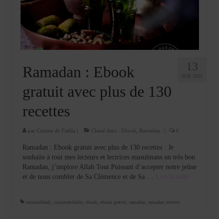
Cookies, biscuits
crème et confiture
dessert à l’assiette
Gâteaux
13
Ramadan : Ebook
AVR 2021
Gâteaux coquins en pâte à sucre
gratuit avec plus de 130
Gâteaux de Fête
recettes
Gâteaux d’anniversaire
par
Cuisine de Fadila
|
Classé dans :
Ebook
,
Ramadan
|
6
Gâteaux pâte à sucre
Ramadan : Ebook gratuit avec plus de 130 recettes : Je
souhaite à tout mes lecteurs et lectrices musulmans un très bon
petits gâteaux
Ramadan, j’implore Allah Tout Puissant d’accepter notre jeûne
et de nous combler de Sa Clémence et de Sa …
Lire la suite­­
Glaces et sorbets
Macarons
cuisinedefadi
,
cuisinedefadila
,
ebook
,
ebook gratuit
,
ramadan
,
ramadan recettes