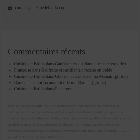
contact@cuisinedefadila.com
Commentaires récents
Cuisine de Fadila
dans
Gaufrette croustillante : recette en vidéo
Françoise
dans
Gaufrette croustillante : recette en vidéo
Cuisine de Fadila
dans
Ghoriba aux noix de ma Maman (ghriba)
Dane
dans
Ghoriba aux noix de ma Maman (ghriba)
Cuisine de Fadila
dans
Panettone
copyright "cuisine de fadila" 2017 cuisinedefadila.com Toute reproduction, représentation,
modification, publication, adaptation de tout ou partie des éléments du site, quel que soit le
moyen ou le procédé utilisé, est interdite, sauf autorisation écrite préalable. Toute exploitation non
autorisée du site ou de l’un quelconque des éléments qu’il contient sera considérée comme
constitutive d’une contrefaçon et poursuivie conformément aux dispositions des articles L.335-2 et
suivants du Code de Propriété Intellectuelle.