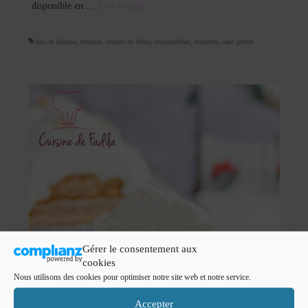
disponible en …
Lire la suite­­
baci di Alassio
,
biscuits
,
cuisine de fadila
,
cuisinedefadi
,
noisettes
,
sans gluten
Gérer le consentement aux
cookies
Nous utilisons des cookies pour optimiser notre site web et notre service.
Accepter