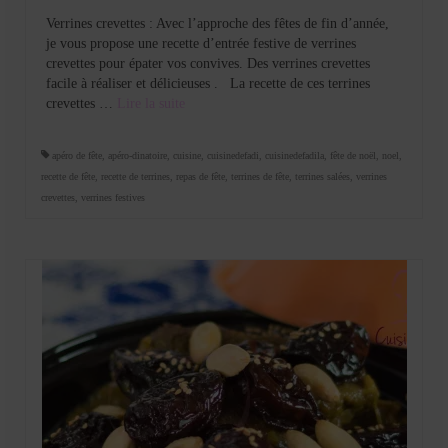
Verrines crevettes : Avec l’approche des fêtes de fin d’année,
je vous propose une recette d’entrée festive de verrines
crevettes pour épater vos convives. Des verrines crevettes
facile à réaliser et délicieuses . La recette de ces terrines
crevettes …
Lire la suite­­
apéro de fête
,
apéro-dinatoire
,
cuisine
,
cuisinedefadi
,
cuisinedefadila
,
fête de noël
,
noel
,
recette de fête
,
recette de terrines
,
repas de fête
,
terrines de fête
,
terrines salées
,
verrines
crevettes
,
verrines festives