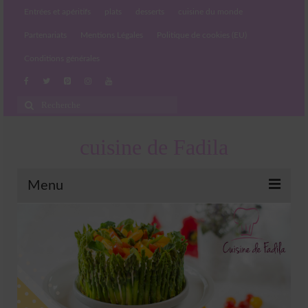
Entrées et apéritifs
plats
desserts
cuisine du monde
Partenariats
Mentions Légales
Politique de cookies (EU)
Conditions générales
Rechercher
:
cuisine de Fadila
Menu
Entrées et apéritifs
Boissons chaudes et froides
salades