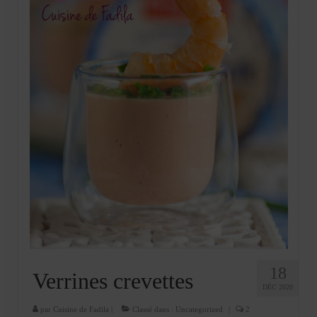
18
Verrines crevettes
DÉC 2020
par
Cuisine de Fadila
|
Classé dans :
Uncategorized
|
2