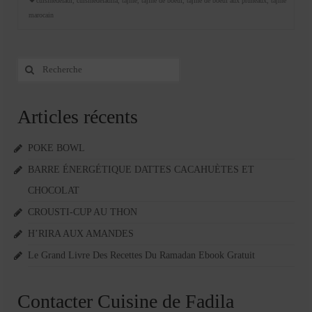
cuisinedefadi
,
cuisinedefadila
,
tajine
,
tajine de boeuf
,
tajine de boeuf aux pruneaux
,
tajine
marocain
Rechercher
:
Articles récents
POKE BOWL
BARRE ÉNERGÉTIQUE DATTES CACAHUÈTES ET
CHOCOLAT
CROUSTI-CUP AU THON
H’RIRA AUX AMANDES
Le Grand Livre Des Recettes Du Ramadan Ebook Gratuit
Contacter Cuisine de Fadila