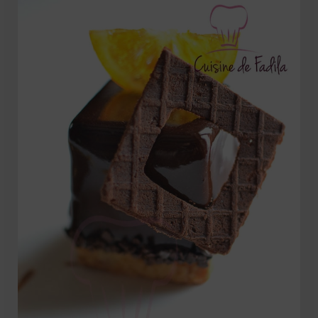
Mignardises
Tartes sucrées
Verrines sucrées
cuisine du monde
Pâtisserie Marocaine
aid
Ramadan
Partenariats
Mentions Légales
Politique de cookies (EU)
Conditions générales