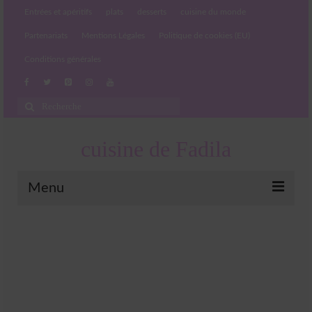
Entrées et apéritifs
plats
desserts
cuisine du monde
Partenariats
Mentions Légales
Politique de cookies (EU)
Conditions générales
Rechercher
:
cuisine de Fadila
Menu
Entrées et apéritifs
Boissons chaudes et froides
salades