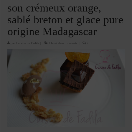
Cookies, biscuits
son crémeux orange,
crème et confiture
sablé breton et glace pure
dessert à l’assiette
origine Madagascar
Gâteaux
par
Cuisine de Fadila
|
Classé dans :
desserts
|
7
Gâteaux coquins en pâte à sucre
Gâteaux de Fête
Gâteaux d’anniversaire
Gâteaux pâte à sucre
petits gâteaux
Glaces et sorbets
Macarons