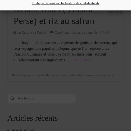
Politique de cookies
Déclaration de confidentialité
20
Kebab Tabei ( cuisine
JAN 2014
Perse) et riz au safran
par
Cuisine de Fadila
|
Classé dans :
Saveurs du monde
|
6
Bonjour Voilà une recette pleine de goûts et de saveurs qui
fera voyager vos papilles . Depuis que je l’ai repérée chez
Passion Culinaire et testé , je ne m’en lasse plus, surtout
qu’elle contient des ingrédients …
Lire la suite­­
cuisine perse
,
cuisinedefadila
,
curcuma
,
curry
,
kebab tabei
,
saveurs du monde
,
sumac
Rechercher
:
Articles récents