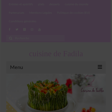
Entrées et apéritifs
plats
desserts
cuisine du monde
Partenariats
Mentions Légales
Politique de cookies (EU)
Conditions générales
Rechercher
:
cuisine de Fadila
Menu
Entrées et apéritifs
Boissons chaudes et froides
salades