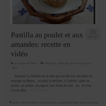
Cookies, biscuits
crème et confiture
dessert à l’assiette
Gâteaux
23
Pastilla au poulet et aux
JUIN 2015
Gâteaux coquins en pâte à sucre
amandes: recette en
Gâteaux de Fête
vidéo
Gâteaux d’anniversaire
par
Cuisine de Fadila
|
Classé dans :
Ramadan
,
Saveurs du monde
|
9
Gâteaux pâte à sucre
Bonjour La Pastilla est le plat qui excelle lors des fêtes de
petits gâteaux
mariage au Maroc , on peut la décliner à l’infinie, salée ou
sucrée, au poulet, au pigeon, aux fruits de mer ..etc. Je vous
Glaces et sorbets
l’avais déjà …
Lire la suite­­
Macarons
cannelle
,
cuisine du Maroc
,
cuisine marocaine
,
cuisinedefadila
,
Maroc
,
pastilla
,
pastilla au