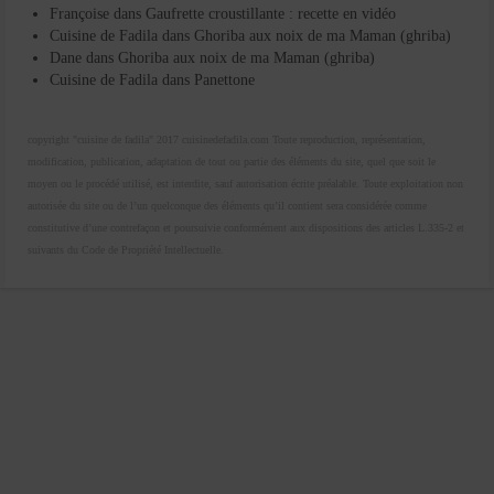
Françoise
dans
Gaufrette croustillante : recette en vidéo
Cuisine de Fadila
dans
Ghoriba aux noix de ma Maman (ghriba)
Dane
dans
Ghoriba aux noix de ma Maman (ghriba)
Cuisine de Fadila
dans
Panettone
copyright "cuisine de fadila" 2017 cuisinedefadila.com Toute reproduction, représentation,
modification, publication, adaptation de tout ou partie des éléments du site, quel que soit le
moyen ou le procédé utilisé, est interdite, sauf autorisation écrite préalable. Toute exploitation non
autorisée du site ou de l’un quelconque des éléments qu’il contient sera considérée comme
constitutive d’une contrefaçon et poursuivie conformément aux dispositions des articles L.335-2 et
suivants du Code de Propriété Intellectuelle.