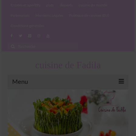
Entrées et apéritifs
plats
desserts
cuisine du monde
Partenariats
Mentions Légales
Politique de cookies (EU)
Conditions générales
Rechercher
:
cuisine de Fadila
Menu
Entrées et apéritifs
Boissons chaudes et froides
salades