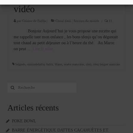
vidéo
par
Cuisine de Fadila
|
Classé dans :
Saveurs du monde
|
11
Bonjour Aujourd’hui je vous propose une recette qui
me rappelle tant mon enfance , les bons sfenjs qu’on dégustait
tout chaud au petit déjeuner ou à l’heure du thé. Au Maroc
on peut …
Lire la suite­­
beignets
,
cuisinedefadila
,
fadila
,
Maroc
,
recette marocaine
,
sfenj
,
sfenj beignet marocain
Rechercher
:
Articles récents
POKE BOWL
BARRE ÉNERGÉTIQUE DATTES CACAHUÈTES ET