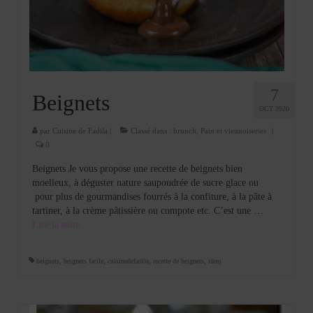
Cookies, biscuits
crème et confiture
dessert à l’assiette
Gâteaux
7
Beignets
OCT 2020
Gâteaux coquins en pâte à sucre
par
Cuisine de Fadila
|
Classé dans :
brunch
,
Pain et viennoiseries
|
Gâteaux de Fête
0
Beignets Je vous propose une recette de beignets bien
Gâteaux d’anniversaire
moelleux, à déguster nature saupoudrée de sucre glace ou
pour plus de gourmandises fourrés à la confiture, à la pâte à
Gâteaux pâte à sucre
tartiner, à la crème pâtissière ou compote etc. C’est une …
Lire la suite­­
petits gâteaux
Glaces et sorbets
beignets
,
beignets facile
,
cuisinedefadila
,
recette de beignets
,
sfenj
Macarons