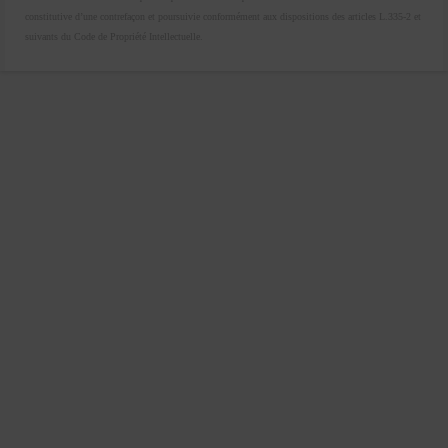
constitutive d’une contrefaçon et poursuivie conformément aux dispositions des articles L.335-2 et
suivants du Code de Propriété Intellectuelle.