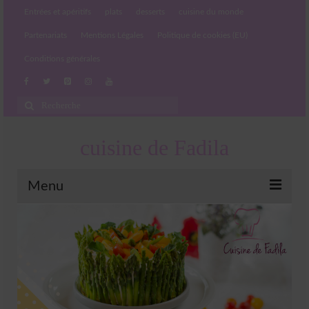
Entrées et apéritifs
plats
desserts
cuisine du monde
Partenariats
Mentions Légales
Politique de cookies (EU)
Conditions générales
Rechercher
:
cuisine de Fadila
Menu
Entrées et apéritifs
Boissons chaudes et froides
salades