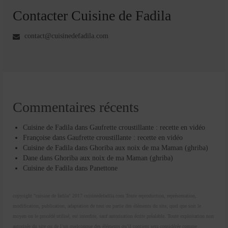
Contacter Cuisine de Fadila
contact@cuisinedefadila.com
Commentaires récents
Cuisine de Fadila
dans
Gaufrette croustillante : recette en vidéo
Françoise
dans
Gaufrette croustillante : recette en vidéo
Cuisine de Fadila
dans
Ghoriba aux noix de ma Maman (ghriba)
Dane
dans
Ghoriba aux noix de ma Maman (ghriba)
Cuisine de Fadila
dans
Panettone
copyright "cuisine de fadila" 2017 cuisinedefadila.com Toute reproduction, représentation,
modification, publication, adaptation de tout ou partie des éléments du site, quel que soit le
moyen ou le procédé utilisé, est interdite, sauf autorisation écrite préalable. Toute exploitation non
autorisée du site ou de l’un quelconque des éléments qu’il contient sera considérée comme