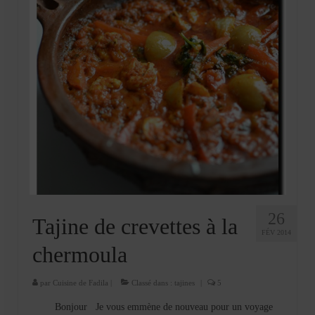
26
Tajine de crevettes à la
FÉV 2014
chermoula
par
Cuisine de Fadila
|
Classé dans :
tajines
|
5
Bonjour Je vous emmène de nouveau pour un voyage