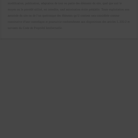
modification, publication, adaptation de tout ou partie des éléments du site, quel que soit le
moyen ou le procédé utilisé, est interdite, sauf autorisation écrite préalable. Toute exploitation non
autorisée du site ou de l’un quelconque des éléments qu’il contient sera considérée comme
constitutive d’une contrefaçon et poursuivie conformément aux dispositions des articles L.335-2 et
suivants du Code de Propriété Intellectuelle.