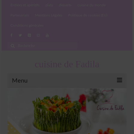
Entrées et apéritifs
plats
desserts
cuisine du monde
Partenariats
Mentions Légales
Politique de cookies (EU)
Conditions générales
Rechercher
:
cuisine de Fadila
Menu
Entrées et apéritifs
Boissons chaudes et froides
salades