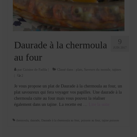
Cookies, biscuits
crème et confiture
dessert à l’assiette
Gâteaux
9
Daurade à la chermoula
JUIN 2017
Gâteaux coquins en pâte à sucre
au four
Gâteaux de Fête
par
Cuisine de Fadila
|
Classé dans :
plats
,
Saveurs du monde
,
tajines
|
2
Gâteaux d’anniversaire
Je vous propose un plat de Daurade à la chermoula au four, un
Gâteaux pâte à sucre
plat savoureux qui fera voyager vos papilles. Une daurade à la
chermoula cuite au four mais vous pouvez la réaliser
petits gâteaux
également dans un tajine. La recette est …
Lire la suite­­
Glaces et sorbets
chermoula
,
daurade
,
Daurade à la chermoula au four
,
poisson au four
,
tajine poisson
Macarons