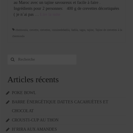
au Maroc avec un tajine savoureux et facile à faire .
Ingrédients pour 2 personnes: 400 g de crevettes décortiquées
( je n’ai pas …
Lire la suite­­
chermoula
,
crevette
,
crevettes
,
cuisinedefadila
,
fadila
,
tagra
,
tajine
,
Tajine de crevettes à la
chermoula
Rechercher
:
Articles récents
POKE BOWL
BARRE ÉNERGÉTIQUE DATTES CACAHUÈTES ET
CHOCOLAT
CROUSTI-CUP AU THON
H’RIRA AUX AMANDES