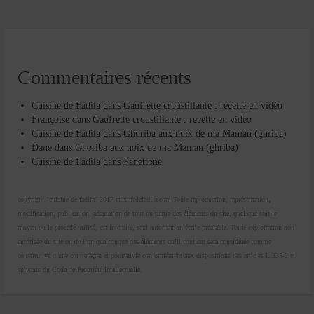
Commentaires récents
Cuisine de Fadila
dans
Gaufrette croustillante : recette en vidéo
Françoise
dans
Gaufrette croustillante : recette en vidéo
Cuisine de Fadila
dans
Ghoriba aux noix de ma Maman (ghriba)
Dane
dans
Ghoriba aux noix de ma Maman (ghriba)
Cuisine de Fadila
dans
Panettone
copyright "cuisine de fadila" 2017 cuisinedefadila.com Toute reproduction, représentation,
modification, publication, adaptation de tout ou partie des éléments du site, quel que soit le
moyen ou le procédé utilisé, est interdite, sauf autorisation écrite préalable. Toute exploitation non
autorisée du site ou de l’un quelconque des éléments qu’il contient sera considérée comme
constitutive d’une contrefaçon et poursuivie conformément aux dispositions des articles L.335-2 et
suivants du Code de Propriété Intellectuelle.