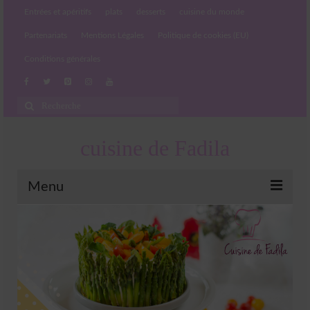
Entrées et apéritifs
plats
desserts
cuisine du monde
Partenariats
Mentions Légales
Politique de cookies (EU)
Conditions générales
Rechercher
:
cuisine de Fadila
Menu
Entrées et apéritifs
Boissons chaudes et froides
salades