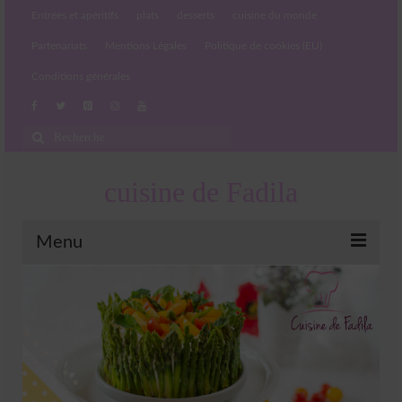
Entrées et apéritifs
plats
desserts
cuisine du monde
Partenariats
Mentions Légales
Politique de cookies (EU)
Conditions générales
Rechercher
:
cuisine de Fadila
Menu
Entrées et apéritifs
Boissons chaudes et froides
salades