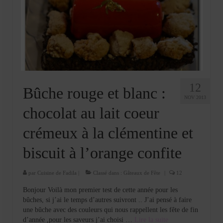
Cookies, biscuits
crème et confiture
dessert à l’assiette
Gâteaux
Gâteaux coquins en pâte à sucre
12
Bûche rouge et blanc :
NOV 2013
Gâteaux de Fête
chocolat au lait coeur
Gâteaux d’anniversaire
crémeux à la clémentine et
Gâteaux pâte à sucre
biscuit à l’orange confite
petits gâteaux
par
Cuisine de Fadila
|
Classé dans :
Gâteaux de Fête
|
12
Glaces et sorbets
Bonjour Voilà mon premier test de cette année pour les
bûches, si j’ai le temps d’autres suivront .. J’ai pensé à faire
Macarons
une bûche avec des couleurs qui nous rappellent les fête de fin
d’année ,pour les saveurs j’ai choisi …
Lire la suite­­