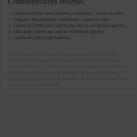
Commentaires récents
Cuisine de Fadila
dans
Gaufrette croustillante : recette en vidéo
Françoise
dans
Gaufrette croustillante : recette en vidéo
Cuisine de Fadila
dans
Ghoriba aux noix de ma Maman (ghriba)
Dane
dans
Ghoriba aux noix de ma Maman (ghriba)
Cuisine de Fadila
dans
Panettone
copyright "cuisine de fadila" 2017 cuisinedefadila.com Toute reproduction, représentation,
modification, publication, adaptation de tout ou partie des éléments du site, quel que soit le
moyen ou le procédé utilisé, est interdite, sauf autorisation écrite préalable. Toute exploitation non
autorisée du site ou de l’un quelconque des éléments qu’il contient sera considérée comme
constitutive d’une contrefaçon et poursuivie conformément aux dispositions des articles L.335-2 et
suivants du Code de Propriété Intellectuelle.