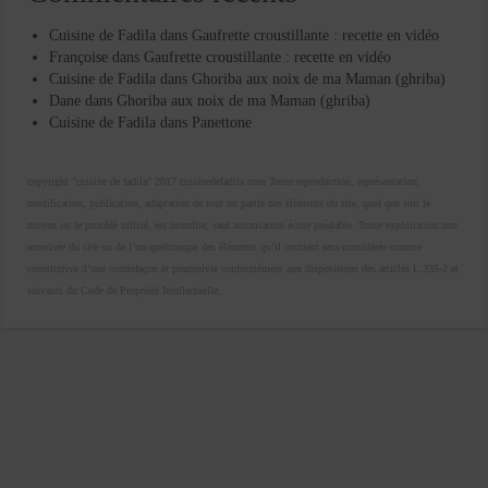
Cuisine de Fadila
dans
Gaufrette croustillante : recette en vidéo
Françoise
dans
Gaufrette croustillante : recette en vidéo
Cuisine de Fadila
dans
Ghoriba aux noix de ma Maman (ghriba)
Dane
dans
Ghoriba aux noix de ma Maman (ghriba)
Cuisine de Fadila
dans
Panettone
copyright "cuisine de fadila" 2017 cuisinedefadila.com Toute reproduction, représentation,
modification, publication, adaptation de tout ou partie des éléments du site, quel que soit le
moyen ou le procédé utilisé, est interdite, sauf autorisation écrite préalable. Toute exploitation non
autorisée du site ou de l’un quelconque des éléments qu’il contient sera considérée comme
constitutive d’une contrefaçon et poursuivie conformément aux dispositions des articles L.335-2 et
suivants du Code de Propriété Intellectuelle.