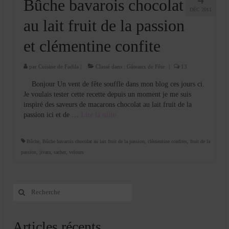
Bûche bavarois chocolat
DÉC 2011
au lait fruit de la passion
et clémentine confite
par
Cuisine de Fadila
|
Classé dans :
Gâteaux de Fête
|
13
Bonjour Un vent de fête souffle dans mon blog ces jours ci.
Je voulais tester cette recette depuis un moment je me suis
inspiré des saveurs de macarons chocolat au lait fruit de la
passion ici et de …
Lire la suite­­
Bûche
,
Bûche bavarois chocolat au lait fruit de la passion
,
clèmentine confites
,
fruit de la
passion
,
jivara
,
sacher
,
velours
Rechercher
:
Articles récents