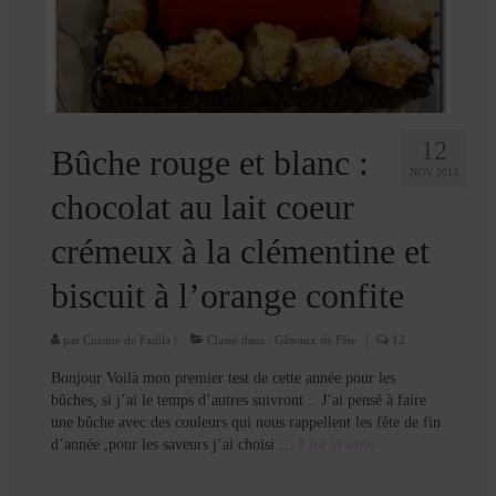
Cookies, biscuits
crème et confiture
dessert à l’assiette
Gâteaux
12
Bûche rouge et blanc :
NOV 2013
Gâteaux coquins en pâte à sucre
chocolat au lait coeur
Gâteaux de Fête
crémeux à la clémentine et
Gâteaux d’anniversaire
biscuit à l’orange confite
Gâteaux pâte à sucre
par
Cuisine de Fadila
|
Classé dans :
Gâteaux de Fête
|
12
petits gâteaux
Bonjour Voilà mon premier test de cette année pour les
bûches, si j’ai le temps d’autres suivront .. J’ai pensé à faire
Glaces et sorbets
une bûche avec des couleurs qui nous rappellent les fête de fin
d’année ,pour les saveurs j’ai choisi …
Lire la suite­­
Macarons