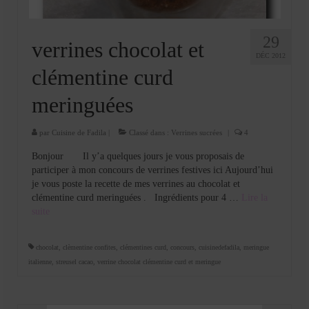
29
verrines chocolat et
DÉC 2012
clémentine curd
meringuées
par
Cuisine de Fadila
|
Classé dans :
Verrines sucrées
|
4
Bonjour Il y’a quelques jours je vous proposais de
participer à mon concours de verrines festives ici Aujourd’hui
je vous poste la recette de mes verrines au chocolat et
clémentine curd meringuées . Ingrédients pour 4 …
Lire la
suite­­
chocolat
,
clèmentine confites
,
clémentines curd
,
concours
,
cuisinedefadila
,
meringue
italienne
,
streusel cacao
,
verrine chocolat clémentine curd et meringue