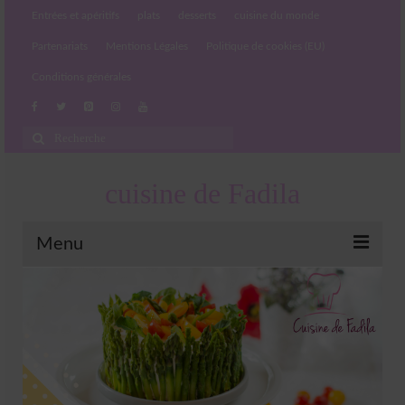
Entrées et apéritifs
plats
desserts
cuisine du monde
Partenariats
Mentions Légales
Politique de cookies (EU)
Conditions générales
Rechercher
:
cuisine de Fadila
Menu
Entrées et apéritifs
Boissons chaudes et froides
salades