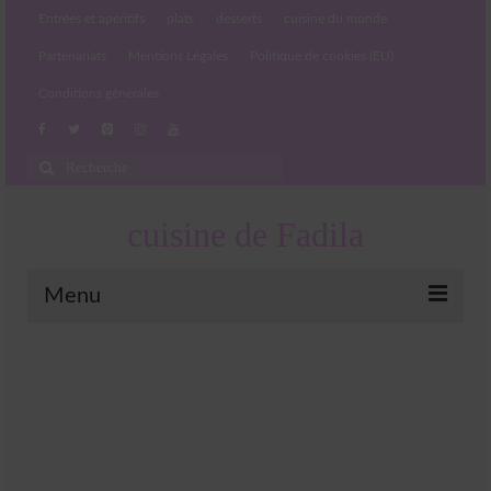
Entrées et apéritifs
plats
desserts
cuisine du monde
Partenariats
Mentions Légales
Politique de cookies (EU)
Conditions générales
Rechercher
:
cuisine de Fadila
Menu
Entrées et apéritifs
Boissons chaudes et froides
salades