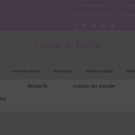
Entrées et apéritifs
plats
dessert
Politique de cookies (EU)
Conditio
cuisine de Fadila
cuisine du monde
Partenariats
Mentions Légales
Polit
desserts
cuisine du monde
les