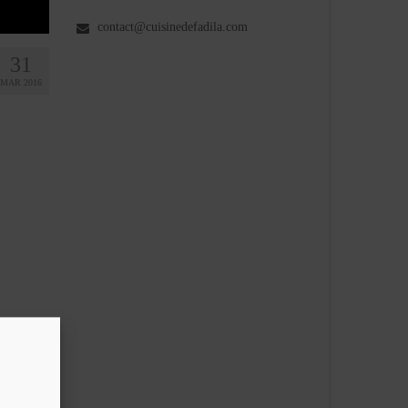
contact@cuisinedefadila.com
31
MAR 2016