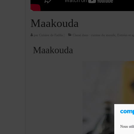
Maakouda
par
Cuisine de Fadila
|
Classé dans :
cuisine du monde
,
Entrées et ap
Maakouda
Nous util