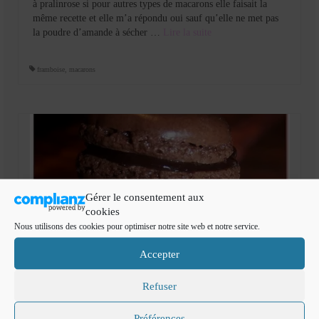
à pralinrose si pour autres types de macarons elle faisait la
même recette et elle m’a répondu oui sauf qu’elle ne met pas
la poudre d’amande à sécher …
Lire la suite­­
framboise
,
macarons
Gérer le consentement aux
cookies
Nous utilisons des cookies pour optimiser notre site web et notre service.
Accepter
Refuser
Préférences