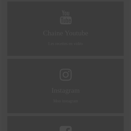
Mignardises
Tartes sucrées
Chaine Youtube
Verrines sucrées
cuisine du monde
Les recettes en vidéo
Pâtisserie Marocaine
aid
Ramadan
Instagram
Partenariats
Mon instagram
Mentions Légales
Politique de cookies (EU)
Conditions générales