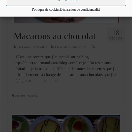
Politique de cookies
Déclaration de confidentialité
18
Macarons au chocolat
DÉC 2009
par
Cuisine de Fadila
|
Classé dans :
Macarons
|
2
C’est une recette que j’ai trouvé sur ce blog
http://chicetgourmand.canalblog.com/ et je l’ai testé sans
hésitation je la trouvais différente de toutes les recettes que j’ai
et franchement ca change des macarons aux chocolats que j’ai
déjà goutée , …
Lire la suite­­
chocolat
,
macarons