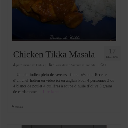
17
Chicken Tikka Masala
DÉC 2009
par
Cuisine de Fadila
|
Classé dans :
Saveurs du monde
|
1
Un plat indien plein de saveurs , fin et très bon, Recette
d’un chef Indien en vidéo ici en anglais Pour 4 personnes 3 ou
4 blancs de poulet 4 cuillères à soupe d’huile d’olive 5 grains
de cardamome …
Lire la suite­­
masala