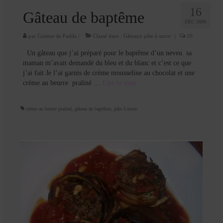
16
Gâteau de baptême
DÉC 2009
par
Cuisine de Fadila
|
Classé dans :
Gâteaux pâte à sucre
|
10
Un gâteau que j’ai préparé pour le baptême d’un neveu sa
maman m’avait demandé du bleu et du blanc et c’est ce que
j’ai fait Je l’ai garnis de crème mousseline au chocolat et une
crème au beurre praliné …
Lire la suite­­
crème au beurre praliné
,
gâteau de baptême
,
pâte à sucre