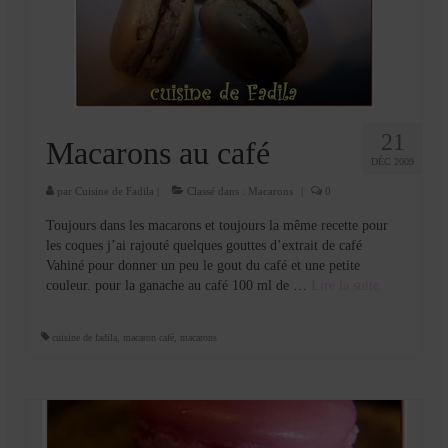
21
Macarons au café
DÉC 2009
par
Cuisine de Fadila
|
Classé dans :
Macarons
|
0
Toujours dans les macarons et toujours la même recette pour
les coques j’ai rajouté quelques gouttes d’extrait de café
Vahiné pour donner un peu le gout du café et une petite
couleur. pour la ganache au café 100 ml de …
Lire la suite­­
cuisine de fadila
,
macaron café
,
macarons