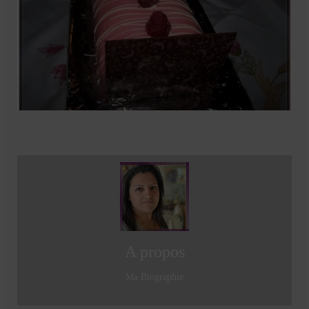
Cookies, biscuits
crème et confiture
dessert à l’assiette
Gâteaux
Gâteaux coquins en pâte à sucre
Gâteaux de Fête
Gâteaux d’anniversaire
Gâteaux pâte à sucre
petits gâteaux
A propos
Glaces et sorbets
Ma Biographie
Macarons