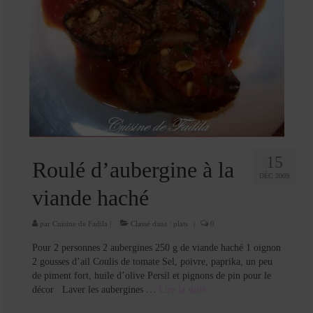
15
Roulé d’aubergine à la
DÉC 2009
viande haché
par
Cuisine de Fadila
|
Classé dans :
plats
|
0
Pour 2 personnes 2 aubergines 250 g de viande haché 1 oignon
2 gousses d’ail Coulis de tomate Sel, poivre, paprika, un peu
de piment fort, huile d’olive Persil et pignons de pin pour le
décor Laver les aubergines …
Lire la suite­­