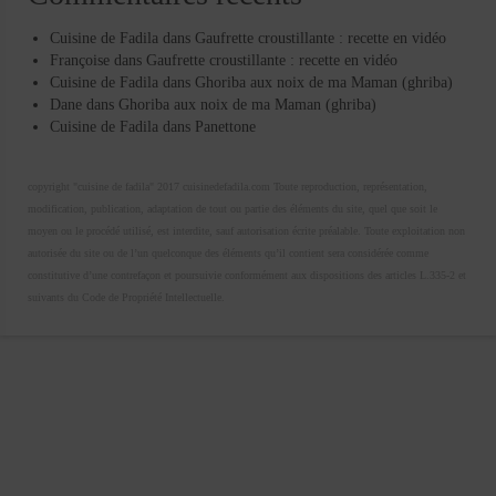
Cuisine de Fadila
dans
Gaufrette croustillante : recette en vidéo
Françoise
dans
Gaufrette croustillante : recette en vidéo
Cuisine de Fadila
dans
Ghoriba aux noix de ma Maman (ghriba)
Dane
dans
Ghoriba aux noix de ma Maman (ghriba)
Cuisine de Fadila
dans
Panettone
copyright "cuisine de fadila" 2017 cuisinedefadila.com Toute reproduction, représentation,
modification, publication, adaptation de tout ou partie des éléments du site, quel que soit le
moyen ou le procédé utilisé, est interdite, sauf autorisation écrite préalable. Toute exploitation non
autorisée du site ou de l’un quelconque des éléments qu’il contient sera considérée comme
constitutive d’une contrefaçon et poursuivie conformément aux dispositions des articles L.335-2 et
suivants du Code de Propriété Intellectuelle.