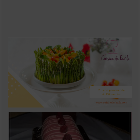
Soupes
Pizzas
cake salé
plats
Pâtes & Riz
Viandes
Grillades
desserts
cakes et cupcakes
Cheesecakes
Confiserie