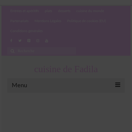
Entrées et apéritifs
plats
desserts
cuisine du monde
Partenariats
Mentions Légales
Politique de cookies (EU)
Conditions générales
Rechercher
:
cuisine de Fadila
Menu
Entrées et apéritifs
Boissons chaudes et froides
salades