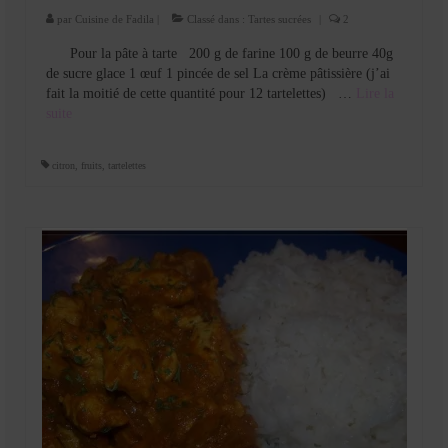
par
Cuisine de Fadila
|
Classé dans :
Tartes sucrées
|
2
Pour la pâte à tarte 200 g de farine 100 g de beurre 40g
de sucre glace 1 œuf 1 pincée de sel La crème pâtissière (j’ai
fait la moitié de cette quantité pour 12 tartelettes) …
Lire la
suite­­
citron
,
fruits
,
tartelettes