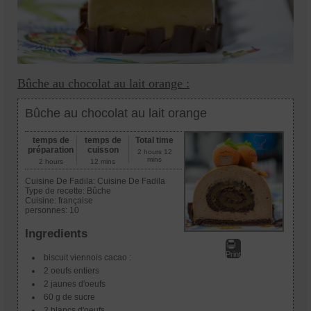
Bûche au chocolat au lait orange :
Bûche au chocolat au lait orange
temps de
temps de
Total time
préparation
cuisson
2 hours 12
mins
2 hours
12 mins
Cuisine De Fadila:
Cuisine De Fadila
Type de recette:
Bûche
Cuisine:
française
personnes:
10
Ingredients
Print
biscuit viennois cacao :
2 oeufs entiers
2 jaunes d'oeufs
60 g de sucre
2 blancs d'oeufs