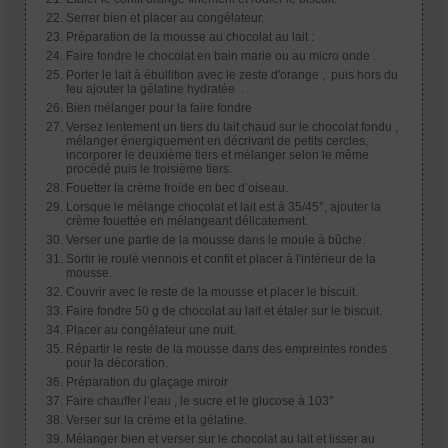
Serrer bien et placer au congélateur.
Préparation de la mousse au chocolat au lait :
Faire fondre le chocolat en bain marie ou au micro onde .
Porter le lait à ébullition avec le zeste d'orange , puis hors du
feu ajouter la gélatine hydratée .
Bien mélanger pour la faire fondre
Versez lentement un tiers du lait chaud sur le chocolat fondu ,
mélanger énergiquement en décrivant de petits cercles,
incorporer le deuxième tiers et mélanger selon le même
procédé puis le troisième tiers.
Fouetter la crème froide en bec d’oiseau.
Lorsque le mélange chocolat et lait est à 35/45°, ajouter la
crème fouettée en mélangeant délicatement.
Verser une partie de la mousse dans le moule à bûche.
Sortir le roulé viennois et confit et placer à l'intérieur de la
mousse.
Couvrir avec le reste de la mousse et placer le biscuit.
Faire fondre 50 g de chocolat au lait et étaler sur le biscuit.
Placer au congélateur une nuit.
Répartir le reste de la mousse dans des empreintes rondes
pour la décoration.
Préparation du glaçage miroir
Faire chauffer l’eau , le sucre et le glucose à 103°
Verser sur la crème et la gélatine.
Mélanger bien et verser sur le chocolat au lait et lisser au