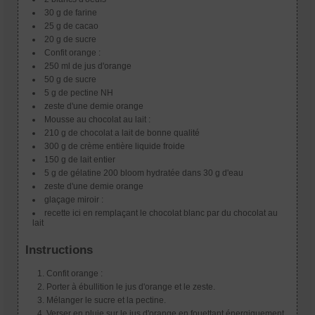
30 g de farine
25 g de cacao
20 g de sucre
Confit orange :
250 ml de jus d'orange
50 g de sucre
5 g de pectine NH
zeste d'une demie orange
Mousse au chocolat au lait :
210 g de chocolat a lait de bonne qualité
300 g de crème entière liquide froide
150 g de lait entier
5 g de gélatine 200 bloom hydratée dans 30 g d'eau
zeste d'une demie orange
glaçage miroir :
recette ici en remplaçant le chocolat blanc par du chocolat au
lait
Instructions
Confit orange :
Porter à ébullition le jus d'orange et le zeste.
Mélanger le sucre et la pectine.
Verser en pluie sur le jus d'orange en fouettant énergiquement