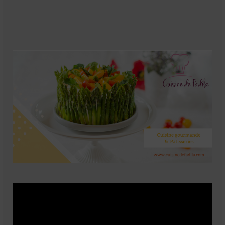
Soupes
Pizzas
cake salé
plats
Pâtes & Riz
Viandes
Grillades
desserts
cakes et cupcakes
Cheesecakes
Confiserie