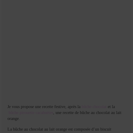
Mignardises
Tartes sucrées
Verrines sucrées
cuisine du monde
Pâtisserie Marocaine
aid
Ramadan
Partenariats
Mentions Légales
Je vous propose une recette festive, après la
bûche chocolat
et la
Politique de cookies (EU)
bûche pirouette cacahuètes
, une recette de bûche au chocolat au lait
orange.
Conditions générales
La bûche au chocolat au lait orange est composée d’un biscuit