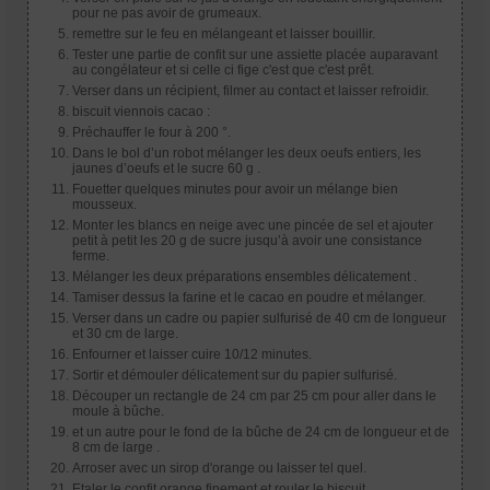
pour ne pas avoir de grumeaux.
remettre sur le feu en mélangeant et laisser bouillir.
Tester une partie de confit sur une assiette placée auparavant
au congélateur et si celle ci fige c'est que c'est prêt.
Verser dans un récipient, filmer au contact et laisser refroidir.
biscuit viennois cacao :
Préchauffer le four à 200 °.
Dans le bol d’un robot mélanger les deux oeufs entiers, les
jaunes d’oeufs et le sucre 60 g .
Fouetter quelques minutes pour avoir un mélange bien
mousseux.
Monter les blancs en neige avec une pincée de sel et ajouter
petit à petit les 20 g de sucre jusqu’à avoir une consistance
ferme.
Mélanger les deux préparations ensembles délicatement .
Tamiser dessus la farine et le cacao en poudre et mélanger.
Verser dans un cadre ou papier sulfurisé de 40 cm de longueur
et 30 cm de large.
Enfourner et laisser cuire 10/12 minutes.
Sortir et démouler délicatement sur du papier sulfurisé.
Découper un rectangle de 24 cm par 25 cm pour aller dans le
moule à bûche.
et un autre pour le fond de la bûche de 24 cm de longueur et de
8 cm de large .
Arroser avec un sirop d'orange ou laisser tel quel.
Etaler le confit orange finement et rouler le biscuit.