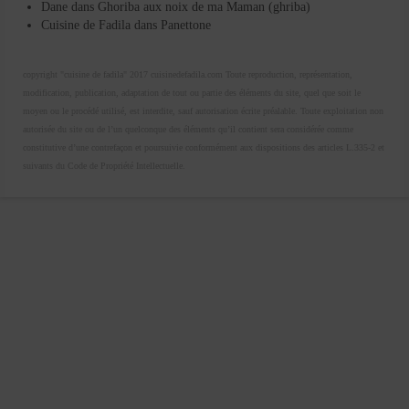
Dane
dans
Ghoriba aux noix de ma Maman (ghriba)
Cuisine de Fadila
dans
Panettone
copyright "cuisine de fadila" 2017 cuisinedefadila.com Toute reproduction, représentation,
modification, publication, adaptation de tout ou partie des éléments du site, quel que soit le
moyen ou le procédé utilisé, est interdite, sauf autorisation écrite préalable. Toute exploitation non
autorisée du site ou de l’un quelconque des éléments qu’il contient sera considérée comme
constitutive d’une contrefaçon et poursuivie conformément aux dispositions des articles L.335-2 et
suivants du Code de Propriété Intellectuelle.