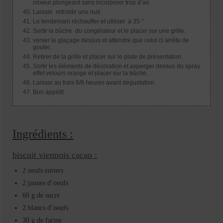
mixeur plongeant sans incorporer trop d’air.
Laisser refroidir une nuit .
Le lendemain réchauffer et utiliser à 35 ° .
Sortir la bûche du congélateur et le placer sur une grille.
verser le glaçage dessus et attendre que celui ci arrête de
gouter.
Retirer de la grille et placer sur le plate de présentation.
Sortir les éléments de décoration et asperger dessus du spray
effet velours orange et placer sur la bûche.
Laisser au frais 6/8 heures avant dégustation.
Bon appétit
Ingrédients :
biscuit viennois cacao :
2 oeufs entiers
2 jaunes d’oeufs
60 g de sucre
2 blancs d’oeufs
30 g de farine