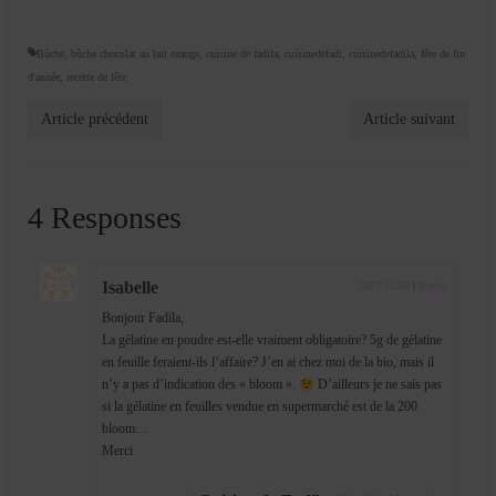
Bûche
,
bûche chocolat au lait orange
,
cuisine de fadila
,
cuisinedefadi
,
cuisinedefadila
,
fête de fin
d'année
,
recette de fête
Article précédent
Article suivant
4 Responses
Isabelle
2021-12-20
|
Reply
Bonjour Fadila,
La gélatine en poudre est-elle vraiment obligatoire? 5g de gélatine
en feuille feraient-ils l’affaire? J’en ai chez moi de la bio, mais il
n’y a pas d’indication des « bloom ».
D’ailleurs je ne sais pas
si la gélatine en feuilles vendue en supermarché est de la 200
bloom…
Merci