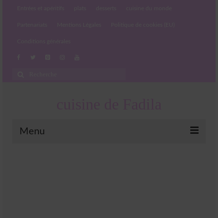
Entrées et apéritifs
plats
desserts
cuisine du monde
Partenariats
Mentions Légales
Politique de cookies (EU)
Conditions générales
Rechercher
:
cuisine de Fadila
Menu
Entrées et apéritifs
Boissons chaudes et froides
salades