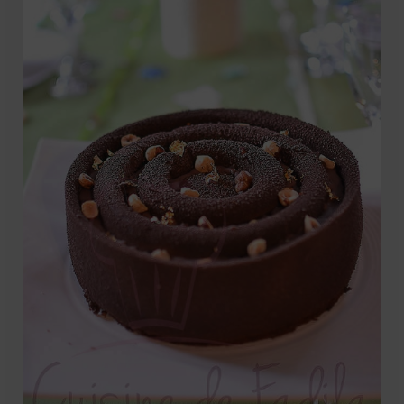
Mignardises
Tartes sucrées
Verrines sucrées
cuisine du monde
Pâtisserie Marocaine
aid
Ramadan
Partenariats
Mentions Légales
Politique de cookies (EU)
Conditions générales