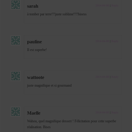
sarah
2014-04-08
|
Reply
à tomber par terre!!!juste sublime!!!!bisess
pauline
2014-04-08
|
Reply
Il est superbe!
wattoote
2014-04-08
|
Reply
juste magnifique et si gourmand
Maelle
2014-04-09
|
Reply
Wahou, quel magnifique dessert ! Félicitation pour cette superbe
réalisation. Bises