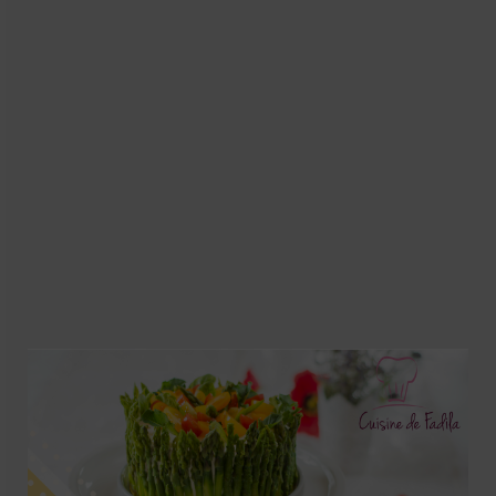
Soupes
Pizzas
cake salé
plats
Pâtes & Riz
Viandes
Grillades
desserts
cakes et cupcakes
Cheesecakes
Confiserie