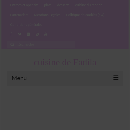
Entrées et apéritifs
plats
desserts
cuisine du monde
Partenariats
Mentions Légales
Politique de cookies (EU)
Conditions générales
Rechercher
:
cuisine de Fadila
Menu
Entrées et apéritifs
Boissons chaudes et froides
salades