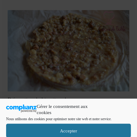
Préparation du biscuit sacher:
Gérer le consentement aux
Mélangez la poudre d’amande, le sucre glace et le
cookies
blanc d’oeuf afin d’obtenir une pâte d’amande.
Nous utilisons des cookies pour optimiser notre site web et notre service.
Incorporer les jaunes d’oeufs , l’oeuf entier et l’huile.
Accepter