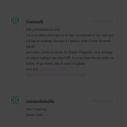
GaetanR
2014-04-09
|
Reply
jolie présentation ton Zen
j’ai eu la même envie que toi de faire cet entremet ce we, sauf que
j’ai fait un montage classique à l’endroit, faute d’avoir de moule
spirale.
par contre, j’ai tiré la recette du Thuries Magazine, où le montage
est mieux expliqué que dans FdP: il y a un 2eme biscuit sacher au
milieu, ce qui donne plus de tenue au gâteau
mon Zen :
http://plaisirs-sucres-
sales.blogspot.be/2014/04/entremet-zen.html
cuisinedefadila
2014-04-09
|
Reply
merci beaucoup
bonne soirée