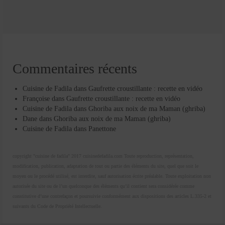
Commentaires récents
Cuisine de Fadila
dans
Gaufrette croustillante : recette en vidéo
Françoise
dans
Gaufrette croustillante : recette en vidéo
Cuisine de Fadila
dans
Ghoriba aux noix de ma Maman (ghriba)
Dane
dans
Ghoriba aux noix de ma Maman (ghriba)
Cuisine de Fadila
dans
Panettone
copyright "cuisine de fadila" 2017 cuisinedefadila.com Toute reproduction, représentation,
modification, publication, adaptation de tout ou partie des éléments du site, quel que soit le
moyen ou le procédé utilisé, est interdite, sauf autorisation écrite préalable. Toute exploitation non
autorisée du site ou de l’un quelconque des éléments qu’il contient sera considérée comme
constitutive d’une contrefaçon et poursuivie conformément aux dispositions des articles L.335-2 et
suivants du Code de Propriété Intellectuelle.