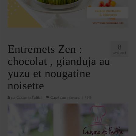
Cookies, biscuits
crème et confiture
dessert à l’assiette
Gâteaux
Entremets Zen :
8
Gâteaux coquins en pâte à sucre
AVR 2014
chocolat , gianduja au
Gâteaux de Fête
yuzu et nougatine
Gâteaux d’anniversaire
noisette
Gâteaux pâte à sucre
par
Cuisine de Fadila
|
Classé dans :
desserts
|
8
petits gâteaux
Glaces et sorbets
Macarons