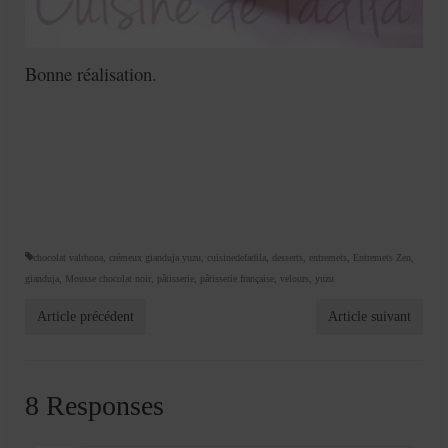
Bonne réalisation.
chocolat valrhona
,
crémeux gianduja yuzu
,
cuisinedefadila
,
desserts
,
entremets
,
Entremets Zen
,
gianduja
,
Mousse chocolat noir
,
pâtisserie
,
pâtisserie française
,
velours
,
yuzu
Article précédent
Article suivant
8 Responses