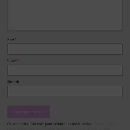
Nom
*
E-mail
*
Site web
Ce site utilise Akismet pour réduire les indésirables.
En savoir plus
sur la façon dont les données de vos commentaires sont traitées
.