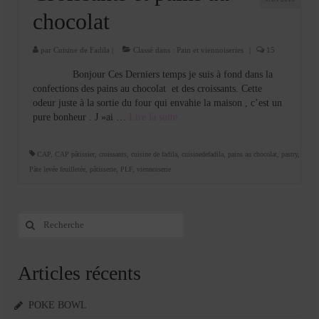
chocolat
par
Cuisine de Fadila
|
Classé dans :
Pain et viennoiseries
|
15
Bonjour Ces Derniers temps je suis à fond dans la
confections des pains au chocolat et des croissants. Cette
odeur juste à la sortie du four qui envahie la maison , c’est un
pure bonheur . J »ai …
Lire la suite­­
CAP
,
CAP pâtissier
,
croissants
,
cuisine de fadila
,
cuisinedefadila
,
pains au chocolat
,
pastry
,
Pâte levée feuilletée
,
pâtisserie
,
PLF
,
viennoiserie
Rechercher
:
Articles récents
POKE BOWL