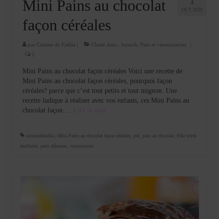
Mini Pains au chocolat
OCT 2020
façon céréales
par
Cuisine de Fadila
|
Classé dans :
brunch
,
Pain et viennoiseries
|
2
Mini Pains au chocolat façon céréales Voici une recette de
Mini Pains au chocolat façon céréales, pourquoi façon
céréales? parce que c’est tout petits et tout mignon. Une
recette ludique à réaliser avec vos enfants, ces Mini Pains au
chocolat façon …
Lire la suite­­
cuisinedefadila
,
Mini Pains au chocolat façon céréales
,
paf
,
pain au chocolat
,
Pâte levée
feuilletée
,
petit déjeuner
,
viennoiserie