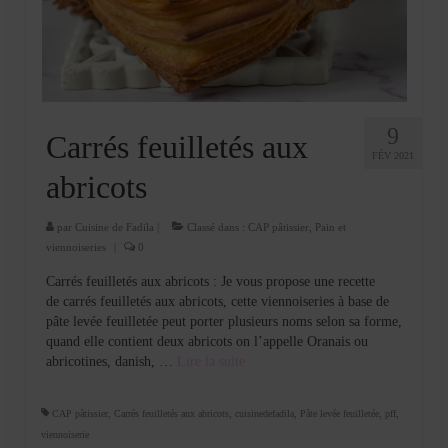
Cookies, biscuits
crème et confiture
dessert à l’assiette
Gâteaux
9
Carrés feuilletés aux
FÉV 2021
Gâteaux coquins en pâte à sucre
abricots
Gâteaux de Fête
par
Cuisine de Fadila
|
Classé dans :
CAP pâtissier
,
Pain et
viennoiseries
|
0
Gâteaux d’anniversaire
Carrés feuilletés aux abricots : Je vous propose une recette
Gâteaux pâte à sucre
de carrés feuilletés aux abricots, cette viennoiseries à base de
pâte levée feuilletée peut porter plusieurs noms selon sa forme,
petits gâteaux
quand elle contient deux abricots on l’appelle Oranais ou
abricotines, danish, …
Lire la suite­­
Glaces et sorbets
Macarons
CAP pâtissier
,
Carrés feuilletés aux abricots
,
cuisinedefadila
,
Pâte levée feuilletée
,
pff
,
viennoiserie