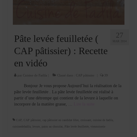
27
Pâte levée feuilletée (
MAR 2014
CAP pâtissier) : Recette
en vidéo
par
Cuisine de Fadila
|
Classé dans :
CAP pâtissier
|
39
Bonjour Je vous propose Aujourd’hui la réalisation de la
pâte levée feuilletée . La pâte levée feuilletée est réalisé à
partir d’une détrempe qui contient de la levure à laquelle on
incorpore de la matière grasse, …
Lire la suite­­
CAP
,
CAP pâtissier
,
cap pâtissier en candidat libre
,
croissant
,
cuisine de fadila
,
cuisinedefadila
,
levure
,
pains au chocolat
,
Pâte levée feuilletée
,
viennoiserie