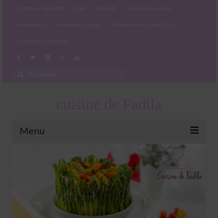
Entrées et apéritifs
plats
desserts
cuisine du monde
Partenariats
Mentions Légales
Politique de cookies (EU)
Conditions générales
Rechercher
:
cuisine de Fadila
Menu
Entrées et apéritifs
Boissons chaudes et froides
salades