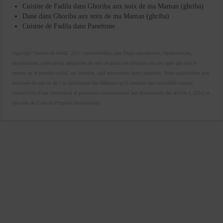
Cuisine de Fadila
dans
Ghoriba aux noix de ma Maman (ghriba)
Dane
dans
Ghoriba aux noix de ma Maman (ghriba)
Cuisine de Fadila
dans
Panettone
copyright "cuisine de fadila" 2017 cuisinedefadila.com Toute reproduction, représentation,
modification, publication, adaptation de tout ou partie des éléments du site, quel que soit le
moyen ou le procédé utilisé, est interdite, sauf autorisation écrite préalable. Toute exploitation non
autorisée du site ou de l’un quelconque des éléments qu’il contient sera considérée comme
constitutive d’une contrefaçon et poursuivie conformément aux dispositions des articles L.335-2 et
suivants du Code de Propriété Intellectuelle.