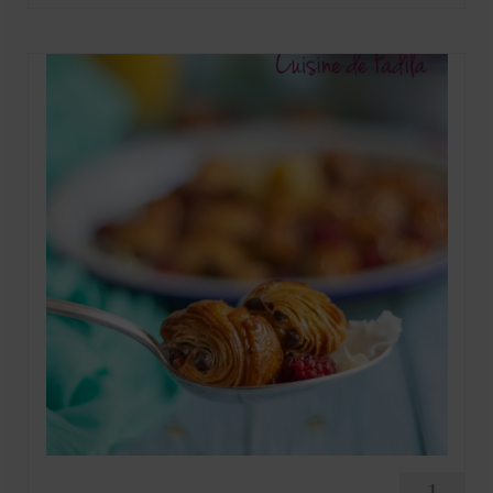
Mignardises
Tartes sucrées
Verrines sucrées
cuisine du monde
Pâtisserie Marocaine
aid
Ramadan
Partenariats
Mentions Légales
Politique de cookies (EU)
Conditions générales
1