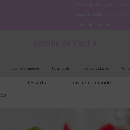
Entrées et apéritifs
plats
dessert
Politique de cookies (EU)
Conditio
cuisine de Fadila
cuisine du monde
Partenariats
Mentions Légales
Polit
desserts
cuisine du monde
les