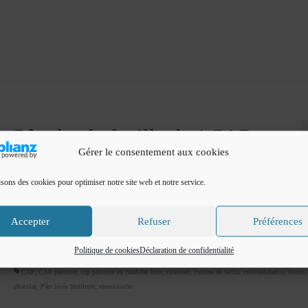
Pâte levée feuilletée ( CAP
Gérer le consentement aux cookies
pâtissier) : Recette en vidéo
isons des cookies pour optimiser notre site web et notre service.
par
Cuisine de Fadila
|
Classé dans :
CAP pâtissier
|
39
Bonjour Je vous propose Aujourd’hui la réalisation de la pâte levée fe
Accepter
Refuser
Préférences
. La pâte levée feuilletée est réalisé à partir d’une détrempe qui contient de
levure à laquelle on incorpore de la matière grasse, …
Lire la suite­­
Politique de cookies
Déclaration de confidentialité
CAP
,
CAP pâtissier
,
cap pâtissier en candidat libre
,
croissant
,
cuisine de fadila
,
cuisinedefadila
,
levure
chocolat
,
Pâte levée feuilletée
,
viennoiserie