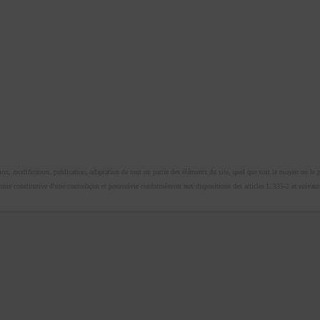
n, modification, publication, adaptation de tout ou partie des éléments du site, quel que soit le moyen ou le proc
omme constitutive d’une contrefaçon et poursuivie conformément aux dispositions des articles L.335-2 et suivants