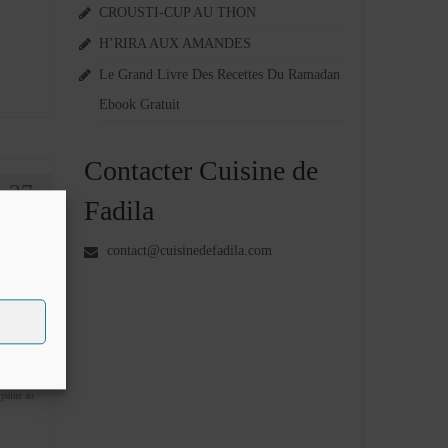
CROUSTI-CUP AU THON
H’RIRA AUX AMANDES
Le Grand Livre Des Recettes Du Ramadan
Ebook Gratuit
Contacter Cuisine de
27
Fadila
MAR 2014
contact@cuisinedefadila.com
uilletée
 la
,
pains au