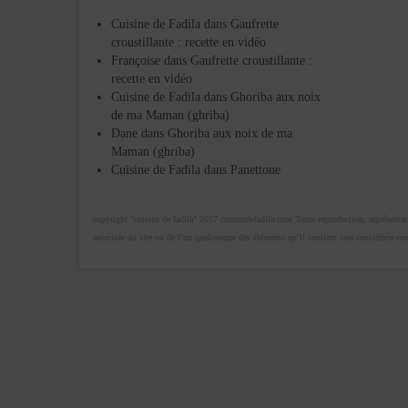
Cuisine de Fadila
dans
Gaufrette
croustillante : recette en vidéo
Françoise
dans
Gaufrette croustillante :
recette en vidéo
Cuisine de Fadila
dans
Ghoriba aux noix
de ma Maman (ghriba)
Dane
dans
Ghoriba aux noix de ma
Maman (ghriba)
Cuisine de Fadila
dans
Panettone
copyright "cuisine de fadila" 2017 cuisinedefadila.com Toute reproduction, représentatio
autorisée du site ou de l’un quelconque des éléments qu’il contient sera considérée c