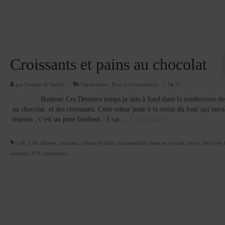
Croissants et pains au chocolat
par
Cuisine de Fadila
|
Classé dans :
Pain et viennoiseries
|
15
Bonjour Ces Derniers temps je suis à fond dans la confections des
au chocolat et des croissants. Cette odeur juste à la sortie du four qui enva
maison , c’est un pure bonheur . J »ai …
Lire la suite­­
CAP
,
CAP pâtissier
,
croissants
,
cuisine de fadila
,
cuisinedefadila
,
pains au chocolat
,
pastry
,
Pâte levée f
pâtisserie
,
PLF
,
viennoiserie