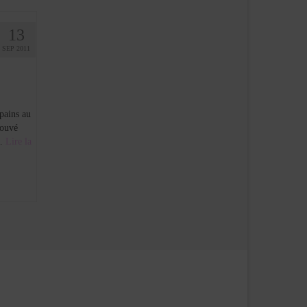
13
SEP 2011
pains au
rouvé
 …
Lire la