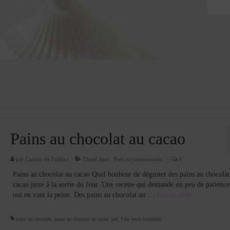
Pains au chocolat au cacao
par
Cuisine de Fadila
|
Classé dans :
Pain et viennoiseries
|
0
Pains au chocolat au cacao Quel bonheur de déguster des pains au chocolat
cacao juste à la sortie du four. Une recette qui demande un peu de patienc
oui en vaut la peine. Des pains au chocolat au …
Lire la suite­­
pains au chocolat
,
pains au chocolat au cacao. paf
,
Pâte levée feuilletée