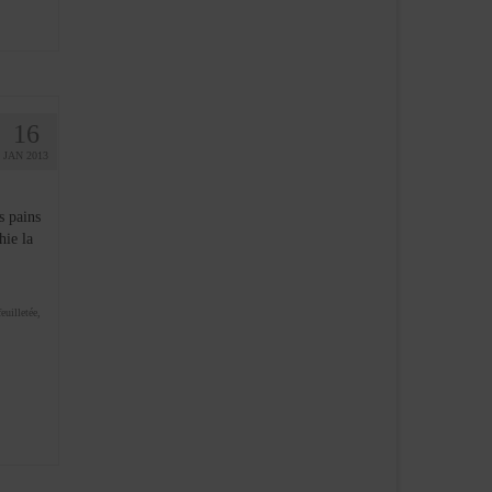
16
JAN 2013
 pains
hie la
euilletée
,