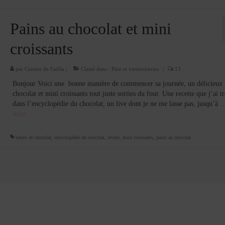
Pains au chocolat et mini
croissants
par
Cuisine de Fadila
|
Classé dans :
Pain et viennoiseries
|
13
Bonjour Voici une bonne manière de commencer sa journée, un délicieux 
chocolat et mini croissants tout juste sorties du four. Une recette que j’ai t
dans l’encyclopédie du chocolat, un live dont je ne me lasse pas, jusqu’à
suite­­
barres de chocolat
,
encyclopédie du chocolat
,
levure
,
mini croissants
,
pains au chocolat