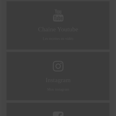
Mignardises
Tartes sucrées
Chaine Youtube
Verrines sucrées
cuisine du monde
Les recettes en vidéo
Pâtisserie Marocaine
aid
Ramadan
Instagram
Partenariats
Mon instagram
Mentions Légales
Politique de cookies (EU)
Conditions générales