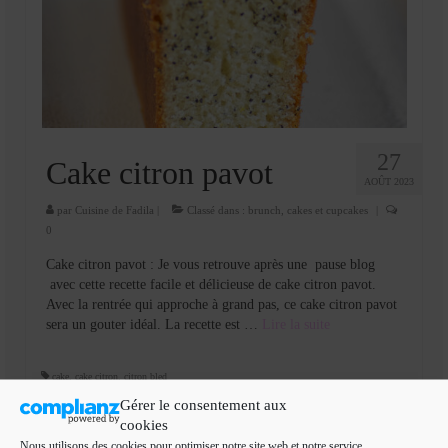
27
Cake citron pavot
AOÛT 2023
par
Cuisine de Fadila
|
Classé dans :
brunch
,
cakes et cupcakes
|
0
Cake citron pavot : Je vous retrouve après une pause blog
avec cette recette facile et délicieuse de cake citron pavot.
Avec la rentrée qui approche à grand pas, ce cake citron pavot
sera un gouter idéal. La recette est …
Lire la suite­­
cake
,
cake citron
,
citron bled
Gérer le consentement aux
cookies
Nous utilisons des cookies pour optimiser notre site web et notre service.