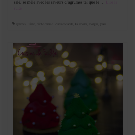
salé, se mêle avec les saveurs d’agrumes tel que le …
Lire la
suite­­
agrumes
,
Bûche
,
bûche caramel
,
cuisinedefadila
,
kalamansi
,
mangue
,
yuzu