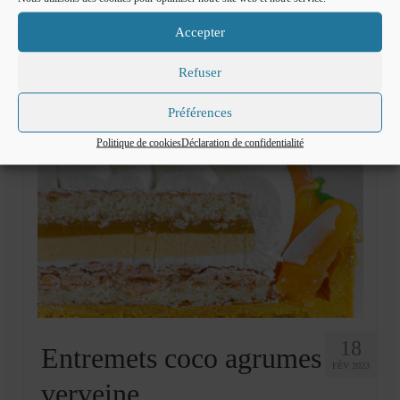
Accepter
Refuser
Préférences
Politique de cookies
Déclaration de confidentialité
18
Entremets coco agrumes
FÉV 2023
verveine