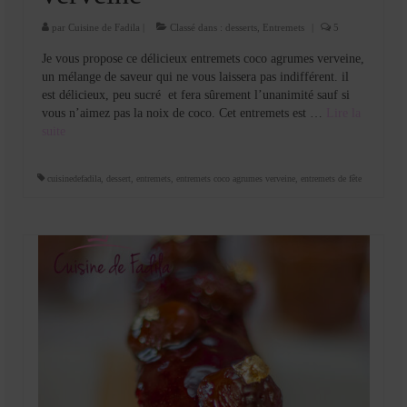
par
Cuisine de Fadila
|
Classé dans :
desserts
,
Entremets
|
5
Je vous propose ce délicieux entremets coco agrumes verveine,
un mélange de saveur qui ne vous laissera pas indifférent. il
est délicieux, peu sucré et fera sûrement l’unanimité sauf si
vous n’aimez pas la noix de coco. Cet entremets est …
Lire la
suite­­
cuisinedefadila
,
dessert
,
entremets
,
entremets coco agrumes verveine
,
entremets de fête