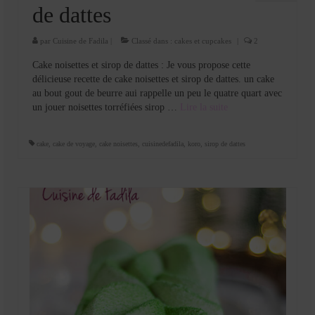
de dattes
par
Cuisine de Fadila
|
Classé dans :
cakes et cupcakes
|
2
Cake noisettes et sirop de dattes : Je vous propose cette
délicieuse recette de cake noisettes et sirop de dattes. un cake
au bout gout de beurre aui rappelle un peu le quatre quart avec
un jouer noisettes torréfiées sirop …
Lire la suite­­
cake
,
cake de voyage
,
cake noisettes
,
cuisinedefadila
,
koro
,
sirop de dattes