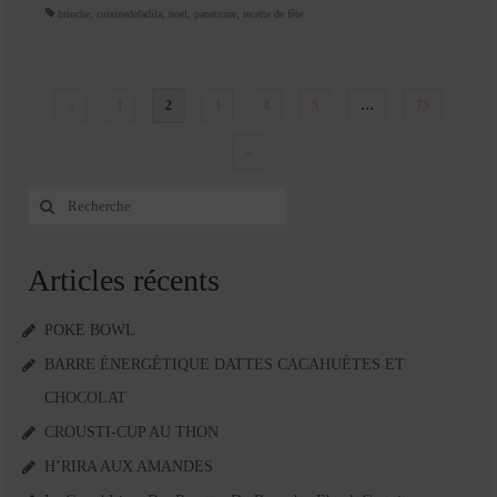
brioche
,
cuisinedefadila
,
noel
,
panettone
,
recette de fête
Pagination
«
1
2
3
4
5
…
75
des
»
publications
Rechercher
:
Articles récents
POKE BOWL
BARRE ÉNERGÉTIQUE DATTES CACAHUÈTES ET
CHOCOLAT
CROUSTI-CUP AU THON
H’RIRA AUX AMANDES