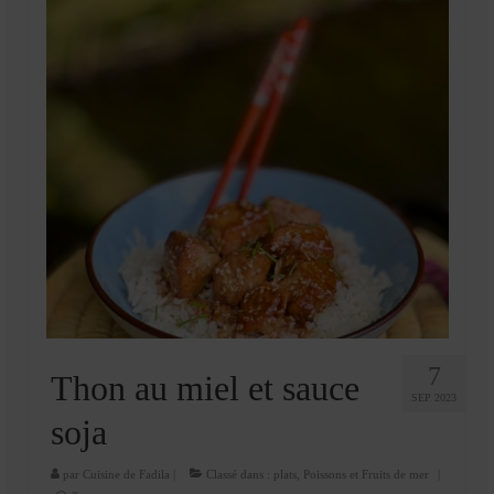
7
Thon au miel et sauce
SEP 2023
soja
par
Cuisine de Fadila
|
Classé dans :
plats
,
Poissons et Fruits de mer
|