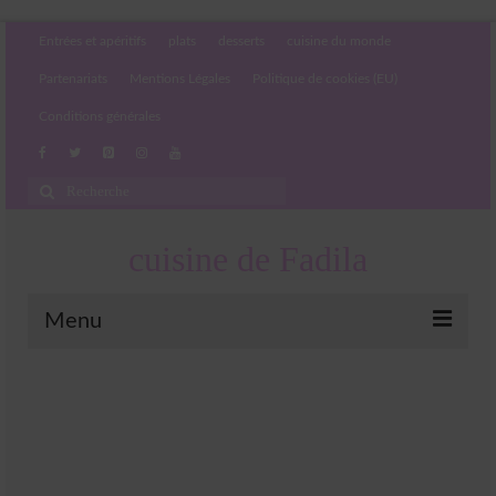
Entrées et apéritifs
plats
desserts
cuisine du monde
Partenariats
Mentions Légales
Politique de cookies (EU)
Conditions générales
Rechercher
:
cuisine de Fadila
Menu
Entrées et apéritifs
Boissons chaudes et froides
salades