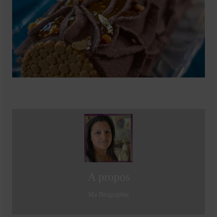
Cookies, biscuits
crème et confiture
dessert à l’assiette
Gâteaux
Gâteaux coquins en pâte à sucre
Gâteaux de Fête
Gâteaux d’anniversaire
Gâteaux pâte à sucre
petits gâteaux
A propos
Glaces et sorbets
Ma Biographie
Macarons