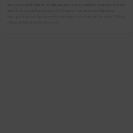
moyen ou le procédé utilisé, est interdite, sauf autorisation écrite préalable. Toute exploitation non
autorisée du site ou de l’un quelconque des éléments qu’il contient sera considérée comme
constitutive d’une contrefaçon et poursuivie conformément aux dispositions des articles L.335-2 et
suivants du Code de Propriété Intellectuelle.