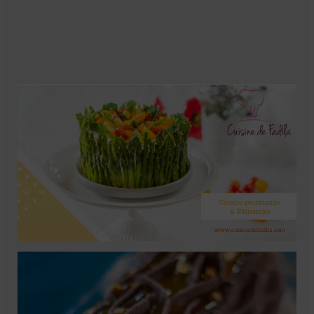
Soupes
Pizzas
cake salé
plats
Pâtes & Riz
Viandes
Grillades
desserts
cakes et cupcakes
Cheesecakes
Confiserie