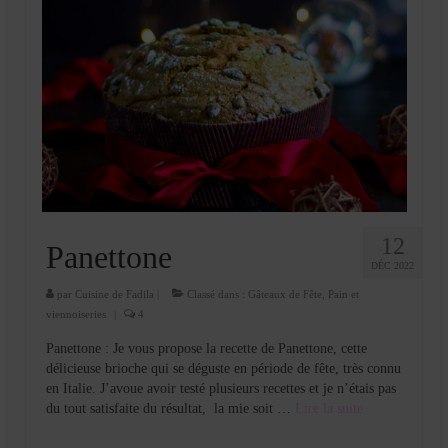
12
Panettone
DÉC 2022
par
Cuisine de Fadila
|
Classé dans :
Gâteaux de Fête
,
Pain et
viennoiseries
|
4
Panettone : Je vous propose la recette de Panettone, cette
délicieuse brioche qui se déguste en période de fête, très connu
en Italie. J’avoue avoir testé plusieurs recettes et je n’étais pas
du tout satisfaite du résultat, la mie soit …
Lire la suite­­