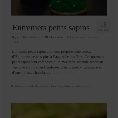
18
Entremets petits sapins
DÉC 2023
par
Cuisine de Fadila
|
Classé dans :
Bûches
,
desserts
,
Entremets
|
0
Entremets petits sapins : Je vous propose cette recette
d’Entremets petits sapins à l’approche des fêtes. Ce entremets
petits sapins sont composés d’un moelleux amande écorce de
yuzu, du confit yuzu framboise, d’un crémeux Kalamansi et
d’une mousse chocolat au …
Lire la suite­­
bûches
,
cuisinedefadila
,
entremets
,
framboise
,
pâtisserie
,
valrhona
,
yuzu