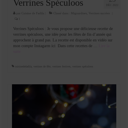
Verrines Spéculoos
DÉC 2022
par
Cuisine de Fadila
|
Classé dans :
Mignardises
,
Verrines sucrées
|
1
Verrines Spéculoos : Je vous propose une délicieuse recette de
verrines spéculoos, une idée pour les fêtes de fin d’année qui
approchent à grand pas. La recette est disponible en vidéo sur
mon compte Instagarm ici Dans cette recettes de …
Lire la
suite­­
cuisinedefadila
,
verrines de fête
,
verrines festives
,
verrines spéculoos