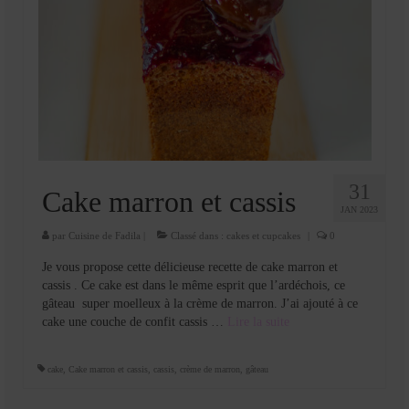
31
Cake marron et cassis
JAN 2023
par
Cuisine de Fadila
|
Classé dans :
cakes et cupcakes
|
0
Je vous propose cette délicieuse recette de cake marron et
cassis . Ce cake est dans le même esprit que l’ardéchois, ce
gâteau super moelleux à la crème de marron. J’ai ajouté à ce
cake une couche de confit cassis …
Lire la suite­­
cake
,
Cake marron et cassis
,
cassis
,
crème de marron
,
gâteau