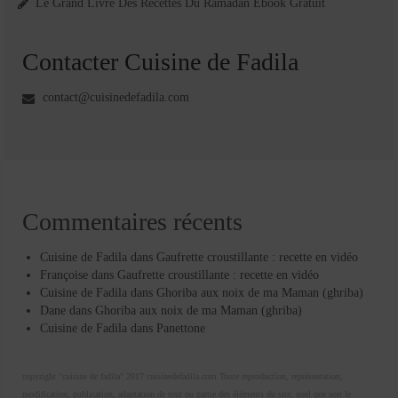
Le Grand Livre Des Recettes Du Ramadan Ebook Gratuit
Contacter Cuisine de Fadila
contact@cuisinedefadila.com
Commentaires récents
Cuisine de Fadila
dans
Gaufrette croustillante : recette en vidéo
Françoise
dans
Gaufrette croustillante : recette en vidéo
Cuisine de Fadila
dans
Ghoriba aux noix de ma Maman (ghriba)
Dane
dans
Ghoriba aux noix de ma Maman (ghriba)
Cuisine de Fadila
dans
Panettone
copyright "cuisine de fadila" 2017 cuisinedefadila.com Toute reproduction, représentation,
modification, publication, adaptation de tout ou partie des éléments du site, quel que soit le