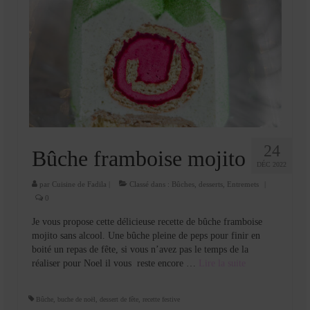
24
Bûche framboise mojito
DÉC 2022
par
Cuisine de Fadila
|
Classé dans :
Bûches
,
desserts
,
Entremets
|
0
Je vous propose cette délicieuse recette de bûche framboise
mojito sans alcool. Une bûche pleine de peps pour finir en
boité un repas de fête, si vous n’avez pas le temps de la
réaliser pour Noel il vous reste encore …
Lire la suite­­
Bûche
,
buche de noël
,
dessert de fête
,
recette festive