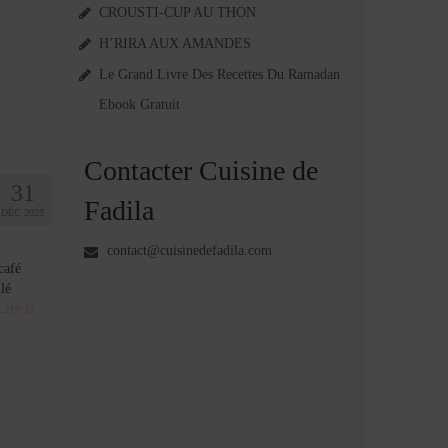
CROUSTI-CUP AU THON
H’RIRA AUX AMANDES
Le Grand Livre Des Recettes Du Ramadan
Ebook Gratuit
Contacter Cuisine de
31
Fadila
DÉC 2023
contact@cuisinedefadila.com
café
lé
Lire la