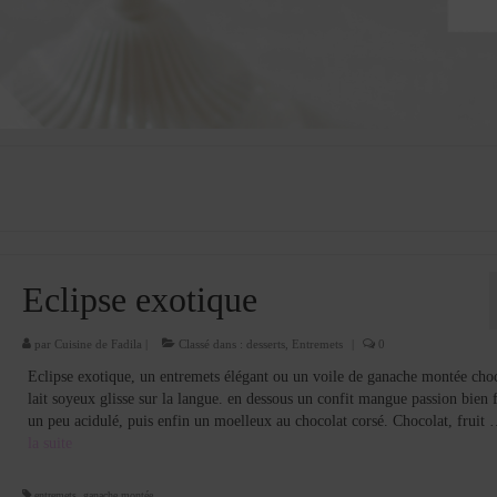
Eclipse exotique
par
Cuisine de Fadila
|
Classé dans :
desserts
,
Entremets
|
0
Eclipse exotique, un entremets élégant ou un voile de ganache montée cho
lait soyeux glisse sur la langue. en dessous un confit mangue passion bien f
un peu acidulé, puis enfin un moelleux au chocolat corsé. Chocolat, fruit
la suite­­
entremets
,
ganache montée