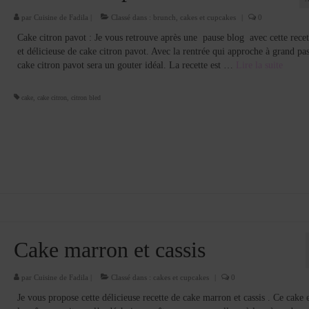
par
Cuisine de Fadila
|
Classé dans :
brunch
,
cakes et cupcakes
|
0
Cake citron pavot : Je vous retrouve après une pause blog avec cette recett
et délicieuse de cake citron pavot. Avec la rentrée qui approche à grand pas
cake citron pavot sera un gouter idéal. La recette est …
Lire la suite­­
cake
,
cake citron
,
citron bled
Cake marron et cassis
par
Cuisine de Fadila
|
Classé dans :
cakes et cupcakes
|
0
Je vous propose cette délicieuse recette de cake marron et cassis . Ce cake 