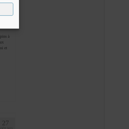
18
DÉC 2023
pins à
eux
si et
27
AOÛT 2023