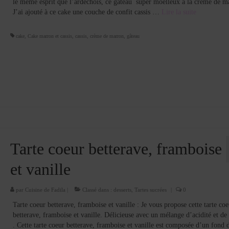
le même esprit que l’ardéchois, ce gâteau super moelleux à la crème de m
J’ai ajouté à ce cake une couche de confit cassis …
Lire la suite­­
cake
,
Cake marron et cassis
,
cassis
,
crème de marron
,
gâteau
Tarte coeur betterave, framboise
et vanille
par
Cuisine de Fadila
|
Classé dans :
desserts
,
Tartes sucrées
|
0
Tarte coeur betterave, framboise et vanille : Je vous propose cette tarte coe
betterave, framboise et vanille. Délicieuse avec un mélange d’acidité et de
. Cette tarte coeur betterave, framboise et vanille est composée d’un fond d