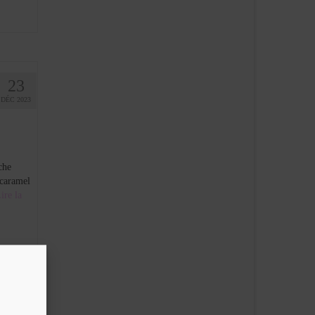
23
DÉC 2023
che
caramel
ire la