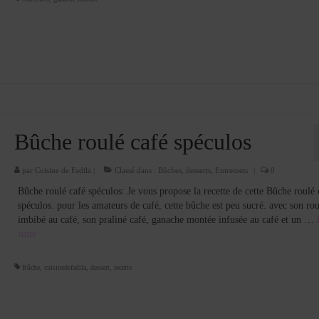
Bûche roulé café spéculos
par
Cuisine de Fadila
|
Classé dans :
Bûches
,
desserts
,
Entremets
|
0
Bûche roulé café spéculos: Je vous propose la recette de cette Bûche roulé 
spéculos. pour les amateurs de café, cette bûche est peu sucré. avec son rou
imbibé au café, son praliné café, ganache montée infusée au café et un …
suite­­
Bûche
,
cuisinedefadila
,
dessert
,
recette