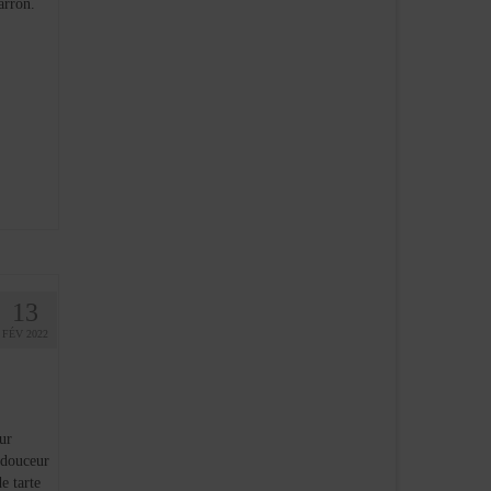
arron.
13
FÉV 2022
ur
 douceur
e tarte