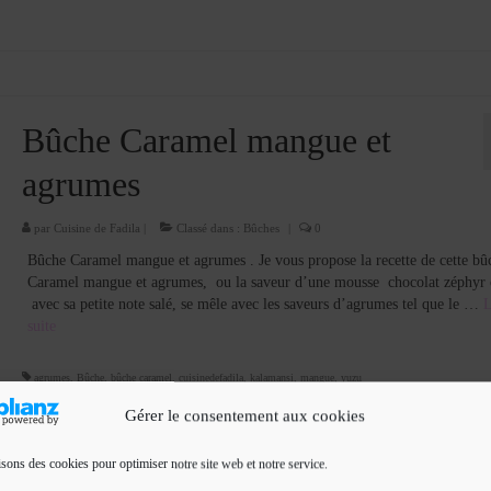
Bûche Caramel mangue et
agrumes
par
Cuisine de Fadila
|
Classé dans :
Bûches
|
0
Bûche Caramel mangue et agrumes . Je vous propose la recette de cette bû
Caramel mangue et agrumes, ou la saveur d’une mousse chocolat zéphyr 
avec sa petite note salé, se mêle avec les saveurs d’agrumes tel que le …
L
suite­­
agrumes
,
Bûche
,
bûche caramel
,
cuisinedefadila
,
kalamansi
,
mangue
,
yuzu
Gérer le consentement aux cookies
isons des cookies pour optimiser notre site web et notre service.