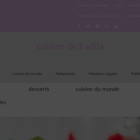
Entrées et apéritifs
plats
dessert
Politique de cookies (EU)
Conditio
cuisine de Fadila
cuisine du monde
Partenariats
Mentions Légales
Polit
desserts
cuisine du monde
les