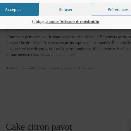
Accepter
Refuser
Préférences
Entremets petits sapins
Politique de cookies
Déclaration de confidentialité
par
Cuisine de Fadila
|
Classé dans :
Bûches
,
desserts
,
Entremets
|
0
Entremets petits sapins : Je vous propose cette recette d’Entremets petits sa
l’approche des fêtes. Ce entremets petits sapins sont composés d’un moell
amande écorce de yuzu, du confit yuzu framboise, d’un crémeux Kalaman
d’une mousse chocolat au …
Lire la suite­­
bûches
,
cuisinedefadila
,
entremets
,
framboise
,
pâtisserie
,
valrhona
,
yuzu
Cake citron pavot