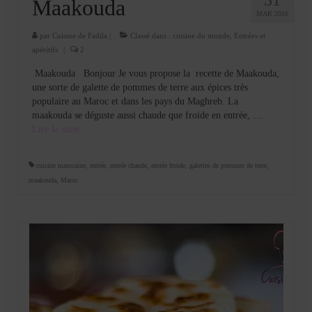
Maakouda
MAR 2016
par
Cuisine de Fadila
|
Classé dans :
cuisine du monde
,
Entrées et
apéritifs
|
2
Maakouda Bonjour Je vous propose la recette de Maakouda,
une sorte de galette de pommes de terre aux épices très
populaire au Maroc et dans les pays du Maghreb. La
maakouda se déguste aussi chaude que froide en entrée, …
Lire la suite­­
cuisine marocaine
,
entrée
,
entrée chaude
,
entrée froide
,
galettes de pommes de terre
,
maakouda
,
Maroc