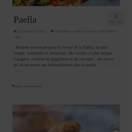
9
Paella
FÉV 2016
par
Cuisine de Fadila
|
Classé dans :
cuisine du monde
,
Pâtes & Riz
|
4
Bonjour je vous propose la recette de la Paella, un plat
simple, conviviale et savoureux. Ma version ce plat typique
Espagnol contient du gingembre et du curcuma , des épices
qu’on ne trouve pas habituellement dans la paella . …
Lire la
suite­­
paella
,
recette de paella