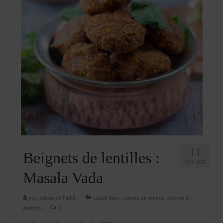
11
Beignets de lentilles :
NOV 2015
Masala Vada
par
Cuisine de Fadila
|
Classé dans :
cuisine du monde
,
Entrées et
apéritifs
|
3