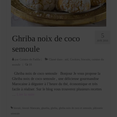
Cookies, biscuits
crème et confiture
dessert à l’assiette
Gâteaux
5
Ghriba noix de coco
AVR 2016
Gâteaux coquins en pâte à sucre
semoule
Gâteaux de Fête
par
Cuisine de Fadila
|
Classé dans :
aid
,
Cookies, biscuits
,
cuisine du
monde
|
18
Gâteaux d’anniversaire
Ghriba noix de coco semoule Bonjour Je vous propose la
Gâteaux pâte à sucre
Ghriba noix de coco semoule , une délicieuse gourmandise
Marocaine à déguster à l’heure du thé, économique et très
petits gâteaux
facile à réaliser. Sur le blog vous trouverez plusieurs recettes
…
Lire la suite­­
Glaces et sorbets
Macarons
biscuit
,
biscuit Marocain
,
ghoriba
,
ghriba
,
ghriba noix de coco et semoule
,
pâtisserie
orientale