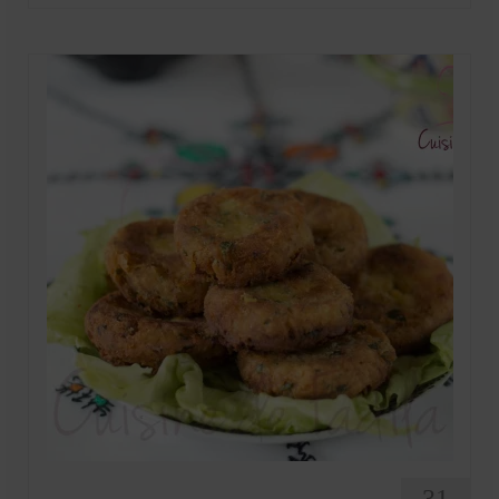
Mignardises
Tartes sucrées
Verrines sucrées
cuisine du monde
Pâtisserie Marocaine
aid
Ramadan
Partenariats
Mentions Légales
Politique de cookies (EU)
Conditions générales
31