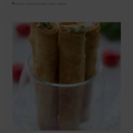
bastilla
,
cuisine marocaine
,
Maroc
,
pastilla