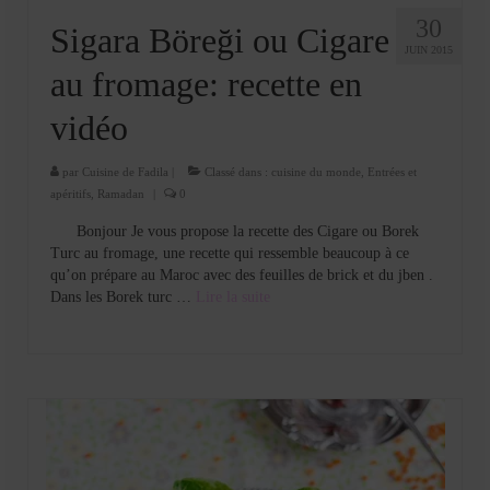
30
Sigara Böreği ou Cigare
JUIN 2015
au fromage: recette en
vidéo
par
Cuisine de Fadila
|
Classé dans :
cuisine du monde
,
Entrées et
apéritifs
,
Ramadan
|
0
Bonjour Je vous propose la recette des Cigare ou Borek
Turc au fromage, une recette qui ressemble beaucoup à ce
qu’on prépare au Maroc avec des feuilles de brick et du jben .
Dans les Borek turc …
Lire la suite­­