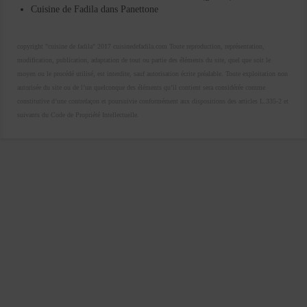
Cuisine de Fadila
dans
Panettone
copyright "cuisine de fadila" 2017 cuisinedefadila.com Toute reproduction, représentation,
modification, publication, adaptation de tout ou partie des éléments du site, quel que soit le
moyen ou le procédé utilisé, est interdite, sauf autorisation écrite préalable. Toute exploitation non
autorisée du site ou de l’un quelconque des éléments qu’il contient sera considérée comme
constitutive d’une contrefaçon et poursuivie conformément aux dispositions des articles L.335-2 et
suivants du Code de Propriété Intellectuelle.