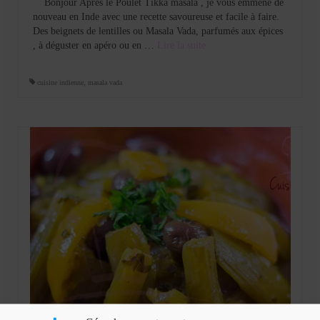
Bonjour Après le Poulet Tikka masala , je vous emmène de
nouveau en Inde avec une recette savoureuse et facile à faire.
Des beignets de lentilles ou Masala Vada, parfumés aux épices
, à déguster en apéro ou en …
Lire la suite­­
cuisine indienne
,
masala vada