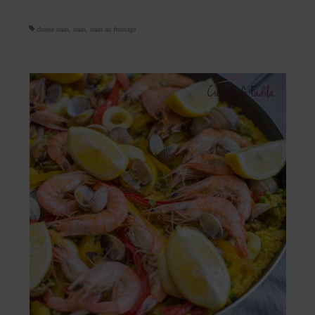
cheese naan
,
naan
,
naan au fromage