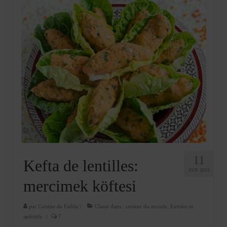
11
Kefta de lentilles:
AVR 2015
mercimek köftesi
par
Cuisine de Fadila
|
Classé dans :
cuisine du monde
,
Entrées et
apéritifs
|
7