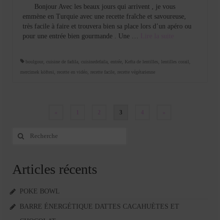
Bonjour Avec les beaux jours qui arrivent , je vous
emmène en Turquie avec une recette fraîche et savoureuse,
très facile à faire et trouvera bien sa place lors d’un apéro ou
pour une entrée bien gourmande . Une …
Lire la suite­­
boulgour
,
cuisine de fadila
,
cuisinedefaila
,
entrée
,
Kefta de lentilles
,
lentilles corail
,
mercimek köftesi
,
recette en vidéo
,
recette facile
,
recette végétarienne
Pagination
«
1
2
3
4
»
des
Rechercher
:
publications
Articles récents
POKE BOWL
BARRE ÉNERGÉTIQUE DATTES CACAHUÈTES ET