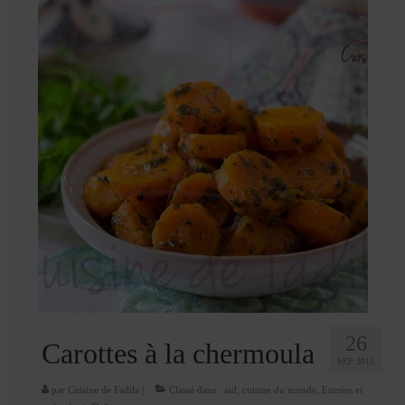
26
Carottes à la chermoula
SEP 2015
par
Cuisine de Fadila
|
Classé dans :
aid
,
cuisine du monde
,
Entrées et