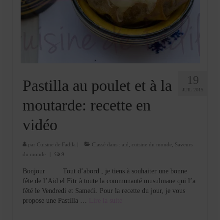
19
Pastilla au poulet et à la
JUIL 2015
moutarde: recette en
vidéo
par
Cuisine de Fadila
|
Classé dans :
aid
,
cuisine du monde
,
Saveurs
du monde
|
9
Bonjour Tout d’abord , je tiens à souhaiter une bonne
fête de l’Aid el Fitr à toute la communauté musulmane qui l’a
fêté le Vendredi et Samedi. Pour la recette du jour, je vous
propose une Pastilla …
Lire la suite­­