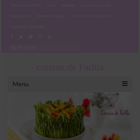
Entrées et apéritifs
plats
desserts
cuisine du monde
Partenariats
Mentions Légales
Politique de cookies (EU)
Conditions générales
Rechercher
:
cuisine de Fadila
Menu
Entrées et apéritifs
Boissons chaudes et froides
salades