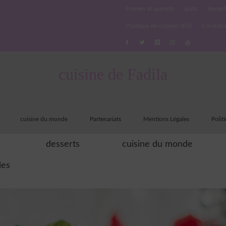
Entrées et apéritifs
plats
dessert
Politique de cookies (EU)
Conditio
cuisine de Fadila
cuisine du monde
Partenariats
Mentions Légales
Polit
desserts
cuisine du monde
les