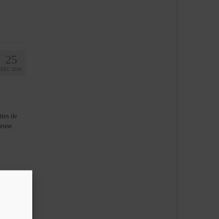
25
DÉC 2020
tes de
euse.