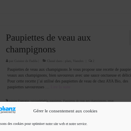
Paupiettes de veau aux
champignons
par
Cuisine de Fadila
|
Classé dans :
plats
,
Viandes
|
2
Paupiettes de veau aux champignons Je vous propose une recette de paupiet
veaux aux champignons, bien savoureux avec une sauce onctueuse et délici
Pour cette recette j’ai utilisé des paupiettes de veau de chez AYA Bio, des
paupiettes savoureuses …
Lire la suite­­
cuisine Française
,
cuisinedefadila
,
paupiettes
,
Paupiettes de veau aux champignons
,
repas
Gérer le consentement aux cookies
isons des cookies pour optimiser notre site web et notre service.