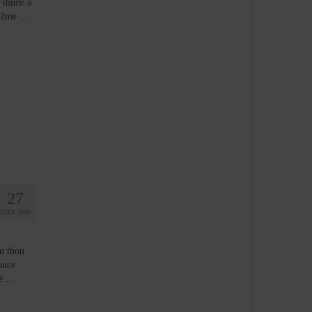
 dinde à
 même …
27
JUIN 2016
u thon.
auce
ré …