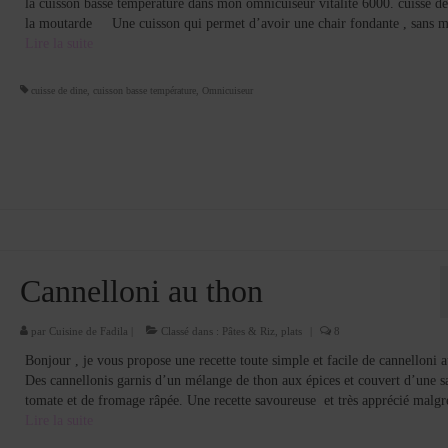
la cuisson basse température dans mon omnicuiseur vitalité 6000. cuisse de
la moutarde Une cuisson qui permet d’avoir une chair fondante , sans
Lire la suite­­
cuisse de dine
,
cuisson basse température
,
Omnicuiseur
Cannelloni au thon
par
Cuisine de Fadila
|
Classé dans :
Pâtes & Riz
,
plats
|
8
Bonjour , je vous propose une recette toute simple et facile de cannelloni a
Des cannellonis garnis d’un mélange de thon aux épices et couvert d’une s
tomate et de fromage râpée. Une recette savoureuse et très apprécié malg
Lire la suite­­