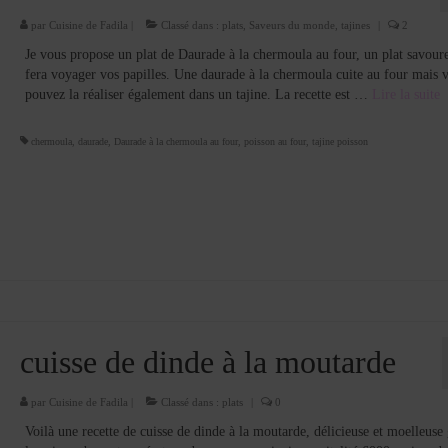
par
Cuisine de Fadila
|
Classé dans :
plats
,
Saveurs du monde
,
tajines
|
2
Je vous propose un plat de Daurade à la chermoula au four, un plat savour
fera voyager vos papilles. Une daurade à la chermoula cuite au four mais 
pouvez la réaliser également dans un tajine. La recette est …
Lire la suite­­
chermoula
,
daurade
,
Daurade à la chermoula au four
,
poisson au four
,
tajine poisson
cuisse de dinde à la moutarde
par
Cuisine de Fadila
|
Classé dans :
plats
|
0
Voilà une recette de cuisse de dinde à la moutarde, délicieuse et moelleuse 