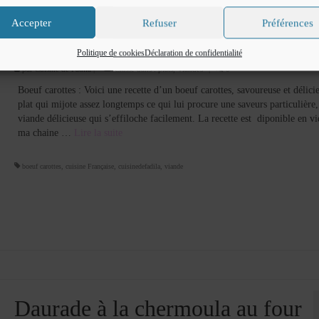
Accepter
Refuser
Préférences
Boeuf carottes
Politique de cookies
Déclaration de confidentialité
par
Cuisine de Fadila
|
Classé dans :
plats
,
Viandes
|
0
Boeuf carottes : Voici une recette d’un boeuf carottes, savoureuse et délici
plat qui mijote assez longtemps ce qui lui procure une saveurs particulière
viande délicieuse qui s’effiloche facilement. La recette est diponible en vi
ma chaine …
Lire la suite­­
boeuf carottes
,
cuisine Française
,
cuisinedefadila
,
viande
Daurade à la chermoula au four