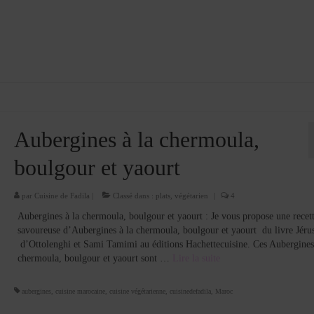
Aubergines à la chermoula,
boulgour et yaourt
par
Cuisine de Fadila
|
Classé dans :
plats
,
végétarien
|
4
Aubergines à la chermoula, boulgour et yaourt : Je vous propose une recet
savoureuse d’Aubergines à la chermoula, boulgour et yaourt du livre Jéru
d’Ottolenghi et Sami Tamimi au éditions Hachettecuisine. Ces Aubergines
chermoula, boulgour et yaourt sont …
Lire la suite­­
aubergines
,
cuisine marocaine
,
cuisine végétarienne
,
cuisinedefadila
,
Maroc