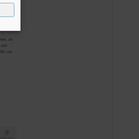
17
DÉC 2020
euse, un
, une
déo sur
9
JUIN 2017