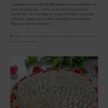
Tartelettes chocolat café De délicieuses tartelettes chocolat café
pour une pause café, c’est la recette que je vous propose
aujourd’hui. Sur mon blog vus trouverez d’autres version de
tartelettes, comme les tartelettes mont-blanc, les tartelettes
Mojito ou bien les tartelettes …
Lire la suite­­
amandes
,
CAP pâtisser en candidat libre
,
chocolat
,
cuisinedefadila
,
desserts
,
pâte sucrée
,
pâtisserie
,
pâtisserie française