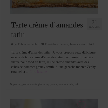
21
Tarte crème d’amandes
NOV 2021
tatin
par
Cuisine de Fadila
|
Classé dans :
desserts
,
Tartes sucrées
|
0
Tarte crème d’amandes tatin : Je vous propose cette délicieuse
recette de tarte crème d’amandes tatin, composée d’une pâte
sucrée pour fond de tarte, d’une crème amandes avec des
cubes de pommes granny smith, d’une ganache montée Zephy
caramel et …
Lire la suite­­
ganache
,
ganache montée
,
pâte sucrée
,
pomme
,
tarte
,
tarte tatin
,
tatin