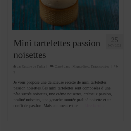
Cookies, biscuits
crème et confiture
dessert à l’assiette
Gâteaux
25
Mini tartelettes passion
NOV 2022
Gâteaux coquins en pâte à sucre
noisettes
Gâteaux de Fête
par
Cuisine de Fadila
|
Classé dans :
Mignardises
,
Tartes sucrées
|
2
Gâteaux d’anniversaire
Je vous propose une délicieuse recette de mini tartelettes
Gâteaux pâte à sucre
passion noisettes.Ces mini tartelettes sont composées d’une
pâte sucrée noisettes, une crème noisettes, crémeux passion,
petits gâteaux
praliné noisettes, une ganache montée praliné noisette et un
confit de passion. Mais comment est ce …
Lire la suite­­
Glaces et sorbets
Macarons