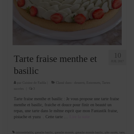
10
Tarte fraise menthe et
JUIL 2017
basilic
par
Cuisine de Fadila
|
Classé dans :
desserts
,
Entremets
,
Tartes
sucrées
|
3
Tarte fraise menthe et basilic : Je vous propose une tarte fraise
menthe et basilic, fraiche et douce pour finir en beauté un
repas, une tarte dans le même esprit que mon Fantastik fraise,
pistache et yuzu . Cette tarte …
Lire la suite­­
cuisinedefadila
,
ganache basilic
,
ganache montée
,
ganache montée basilic
,
pâte sucrée
,
tarte
,