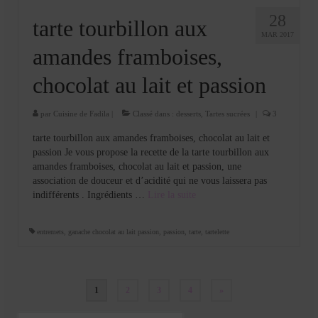
28
tarte tourbillon aux
MAR 2017
amandes framboises,
chocolat au lait et passion
par
Cuisine de Fadila
|
Classé dans :
desserts
,
Tartes sucrées
|
3
tarte tourbillon aux amandes framboises, chocolat au lait et
passion Je vous propose la recette de la tarte tourbillon aux
amandes framboises, chocolat au lait et passion, une
association de douceur et d’acidité qui ne vous laissera pas
indifférents . Ingrédients …
Lire la suite­­
entremets
,
ganache chocolat au lait passion
,
passion
,
tarte
,
tartelette
Pagination
1
2
3
4
»
des