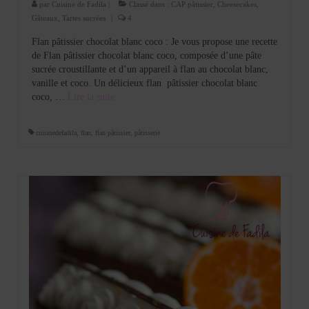
par
Cuisine de Fadila
|
Classé dans :
CAP pâtissier
,
Cheesecakes
,
Gâteaux
,
Tartes sucrées
|
4
Flan pâtissier chocolat blanc coco : Je vous propose une recette
de Flan pâtissier chocolat blanc coco, composée d’une pâte
sucrée croustillante et d’un appareil à flan au chocolat blanc,
vanille et coco. Un délicieux flan pâtissier chocolat blanc
coco, …
Lire la suite­­
cuisinedefadila
,
flan
,
flan pâtissier
,
pâtisserie