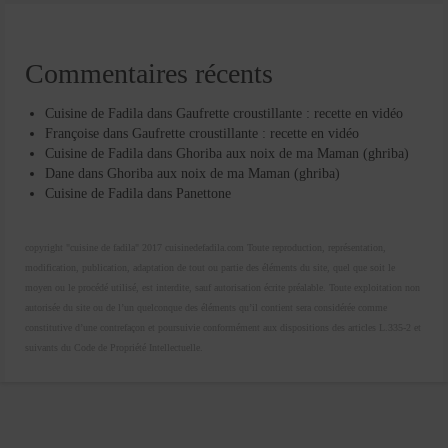
Commentaires récents
Cuisine de Fadila
dans
Gaufrette croustillante : recette en vidéo
Françoise
dans
Gaufrette croustillante : recette en vidéo
Cuisine de Fadila
dans
Ghoriba aux noix de ma Maman (ghriba)
Dane
dans
Ghoriba aux noix de ma Maman (ghriba)
Cuisine de Fadila
dans
Panettone
copyright "cuisine de fadila" 2017 cuisinedefadila.com Toute reproduction, représentation,
modification, publication, adaptation de tout ou partie des éléments du site, quel que soit le
moyen ou le procédé utilisé, est interdite, sauf autorisation écrite préalable. Toute exploitation non
autorisée du site ou de l’un quelconque des éléments qu’il contient sera considérée comme
constitutive d’une contrefaçon et poursuivie conformément aux dispositions des articles L.335-2 et
suivants du Code de Propriété Intellectuelle.