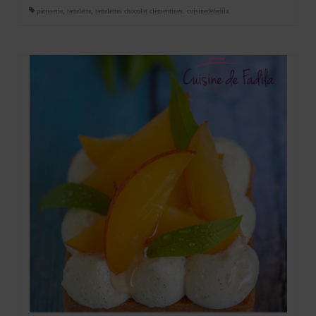
pâtisserie
,
tartelette
,
tartelettes chocolat clémentines. cuisinedefadila