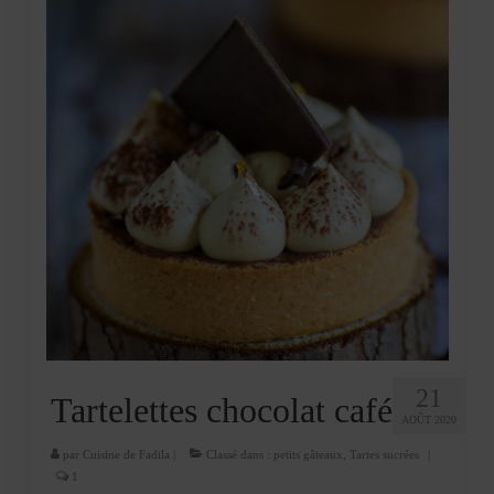
21
Tartelettes chocolat café
AOÛT 2020
par
Cuisine de Fadila
|
Classé dans :
petits gâteaux
,
Tartes sucrées
|
1