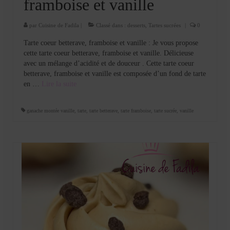
framboise et vanille
par
Cuisine de Fadila
|
Classé dans :
desserts
,
Tartes sucrées
|
0
Tarte coeur betterave, framboise et vanille : Je vous propose
cette tarte coeur betterave, framboise et vanille. Délicieuse
avec un mélange d’acidité et de douceur . Cette tarte coeur
betterave, framboise et vanille est composée d’un fond de tarte
en …
Lire la suite­­
ganache montée vanille
,
tarte
,
tarte betterave
,
tarte framboise
,
tarte sucrée
,
vanille