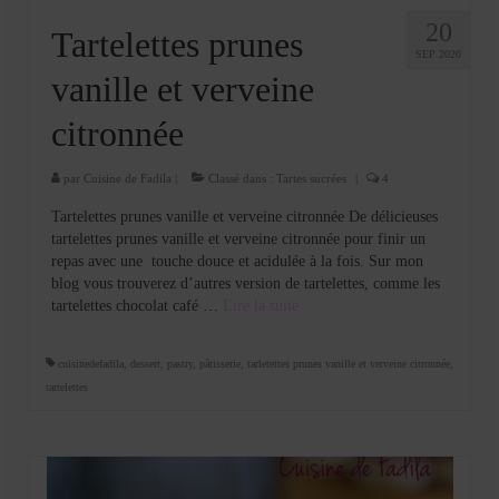
20
Tartelettes prunes
SEP 2020
vanille et verveine
citronnée
par
Cuisine de Fadila
|
Classé dans :
Tartes sucrées
|
4
Tartelettes prunes vanille et verveine citronnée De délicieuses
tartelettes prunes vanille et verveine citronnée pour finir un
repas avec une touche douce et acidulée à la fois. Sur mon
blog vous trouverez d’autres version de tartelettes, comme les
tartelettes chocolat café …
Lire la suite­­
cuisinedefadila
,
dessert
,
pastry
,
pâtisserie
,
tarletettes prunes vanille et verveine citronnée
,
tartelettes