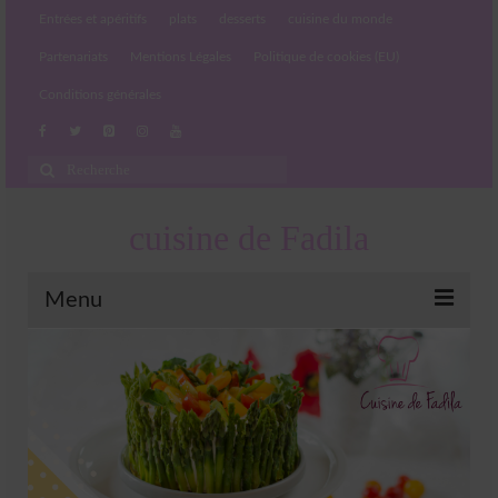
Entrées et apéritifs
plats
desserts
cuisine du monde
Partenariats
Mentions Légales
Politique de cookies (EU)
Conditions générales
Rechercher
:
cuisine de Fadila
Menu
Entrées et apéritifs
Boissons chaudes et froides
salades