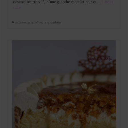
caramel beurre salé, d’une ganache chocolat noir et …
Lire la
suite­­
cacahuètes
,
mignardises
,
tarte
,
tartelettes