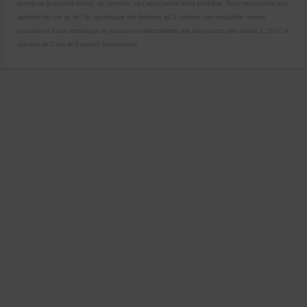
moyen ou le procédé utilisé, est interdite, sauf autorisation écrite préalable. Toute exploitation non
autorisée du site ou de l’un quelconque des éléments qu’il contient sera considérée comme
constitutive d’une contrefaçon et poursuivie conformément aux dispositions des articles L.335-2 et
suivants du Code de Propriété Intellectuelle.