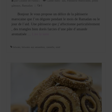
par
Cuisine de Fadila
|
Classé dans :
aid
,
Pâtisserie Marocaine
,
petits
gâteaux
,
Ramadan
|
6
Bonjour Je vous propose un délice de la pâtisserie
marocaine que l’on déguste pendant le mois de Ramadan ou le
jour de l’aid. Une pâtisserie que j’affectionne particulièrement
, des triangles bien dorés farcies d’une pâte d’amande
aromatisée …
Lire la suite­­
briwate
,
briwates aux amandesn
,
cannelle
,
miel