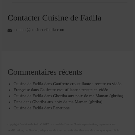
Contacter Cuisine de Fadila
contact@cuisinedefadila.com
Commentaires récents
Cuisine de Fadila
dans
Gaufrette croustillante : recette en vidéo
Françoise
dans
Gaufrette croustillante : recette en vidéo
Cuisine de Fadila
dans
Ghoriba aux noix de ma Maman (ghriba)
Dane
dans
Ghoriba aux noix de ma Maman (ghriba)
Cuisine de Fadila
dans
Panettone
copyright "cuisine de fadila" 2017 cuisinedefadila.com Toute reproduction, représentation,
modification, publication, adaptation de tout ou partie des éléments du site, quel que soit le