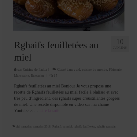
Cookies, biscuits
crème et confiture
dessert à l’assiette
Gâteaux
10
Rghaifs feuilletées au
JUIN 2016
Gâteaux coquins en pâte à sucre
miel
Gâteaux de Fête
par
Cuisine de Fadila
|
Classé dans :
aid
,
cuisine du monde
,
Pâtisserie
Marocaine
,
Ramadan
|
15
Gâteaux d’anniversaire
Rghaifs feuilletées au miel Bonjour Je vous propose une
Gâteaux pâte à sucre
recette de Rghaifs feuilletées au miel facile à réaliser et avec
très peu d’ingrédient. des rghaifs super croustillantes gorgées
petits gâteaux
de miel. Une recette disponible en vidéo sur ma chaine
Youtube et …
Lire la suite­­
Glaces et sorbets
Macarons
aid
,
ramadan
,
ramadan 2016
,
Rghaifs au miel
,
rghaifs feuilletées
,
rghaifs ramadan