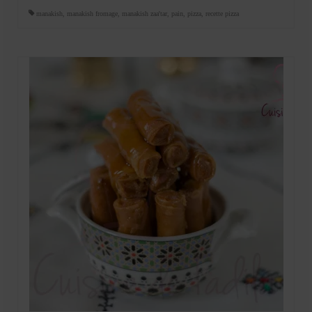
manakish
,
manakish fromage
,
manakish zaa'tar
,
pain
,
pizza
,
recette pizza