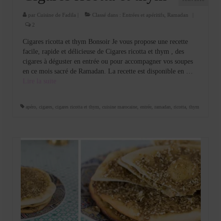
par
Cuisine de Fadila
|
Classé dans :
Entrées et apéritifs
,
Ramadan
|
2
Cigares ricotta et thym Bonsoir Je vous propose une recette
facile, rapide et délicieuse de Cigares ricotta et thym , des
cigares à déguster en entrée ou pour accompagner vos soupes
en ce mois sacré de Ramadan. La recette est disponible en …
Lire la suite­­
apéro
,
cigares
,
cigares ricotta et thym
,
cuisine marocaine
,
entrée
,
ramadan
,
ricotta
,
thym