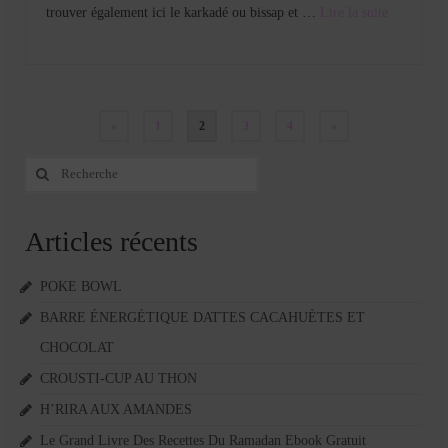
trouver également ici le karkadé ou bissap et …
Lire la suite­­
Pagination
«
1
2
3
4
»
des
Rechercher
:
publications
Articles récents
POKE BOWL
BARRE ÉNERGÉTIQUE DATTES CACAHUÈTES ET
CHOCOLAT
CROUSTI-CUP AU THON
H’RIRA AUX AMANDES
Le Grand Livre Des Recettes Du Ramadan Ebook Gratuit