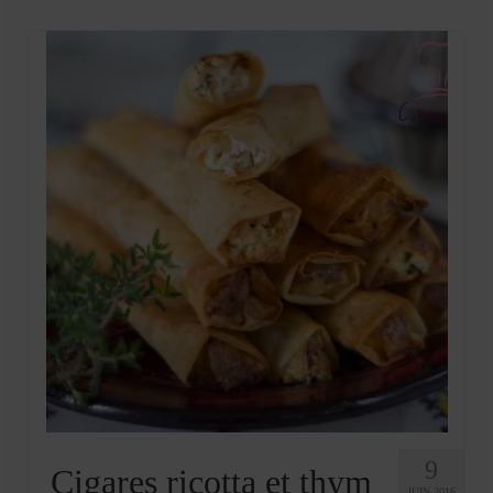
Mignardises
Tartes sucrées
Verrines sucrées
cuisine du monde
Pâtisserie Marocaine
aid
Ramadan
Partenariats
Mentions Légales
Politique de cookies (EU)
Conditions générales
9
Cigares ricotta et thym
JUIN 2016