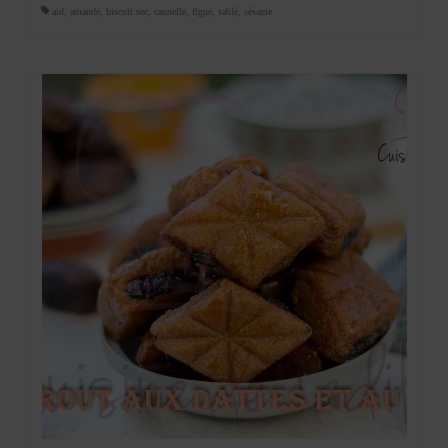
aid
,
amande
,
biscuit sec
,
cannelle
,
figue
,
sablé
,
sésame