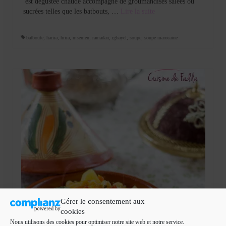
est dégustée chaude accompagné de groumandises salées ou
sucrées telles que les batbouts, …
Lire la suite­­
batboute
,
harira
,
hrira
,
msemen
,
ramadan
,
rghayef
,
soupe
,
soupe marocaine
Gérer le consentement aux
cookies
Nous utilisons des cookies pour optimiser notre site web et notre service.