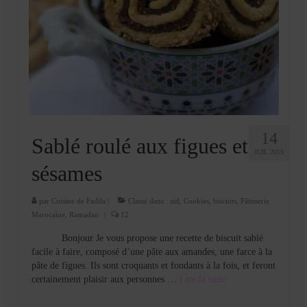
14
Sablé roulé aux figues et
JUIL 2015
sésames
par
Cuisine de Fadila
|
Classé dans :
aid
,
Cookies, biscuits
,
Pâtisserie
Marocaine
,
Ramadan
|
12
Bonjour Je vous propose une recette de biscuit sablé
facile à faire, composé d’une pâte aux amandes, une farce à la
pâte de figues. Ils sont croquants et fondants à la fois, et feront
certainement plaisir aux personnes …
Lire la suite­­