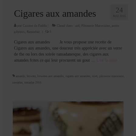
24
Cigares aux amandes
MAI 2016
par
Cuisine de Fadila
|
Classé dans :
aid
,
Pâtisserie Marocaine
,
petits
gâteaux
,
Ramadan
|
5
Cigares aux amandes Je vous propose une recette de
Cigares aux amandes, une douceur très appréciée avec un verre
de the ou lors des soirée ramadanesque, des cigares aux
amandes frites ce qui leur procurent un gout …
Lire la suite­­
amande
,
briwate
,
briwates aux amandes
,
cigares aux amandes
,
miel
,
pâtisserie marocaine
,
ramadan
,
ramadan 2016