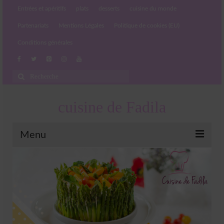
Entrées et apéritifs
plats
desserts
cuisine du monde
Partenariats
Mentions Légales
Politique de cookies (EU)
Conditions générales
Rechercher
:
cuisine de Fadila
Menu
Entrées et apéritifs
Boissons chaudes et froides
salades