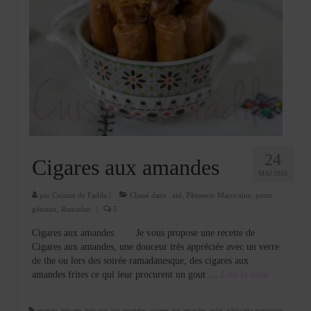
24
Cigares aux amandes
MAI 2016
par
Cuisine de Fadila
|
Classé dans :
aid
,
Pâtisserie Marocaine
,
petits
gâteaux
,
Ramadan
|
5
Cigares aux amandes Je vous propose une recette de
Cigares aux amandes, une douceur très appréciée avec un verre
de the ou lors des soirée ramadanesque, des cigares aux
amandes frites ce qui leur procurent un gout …
Lire la suite­­
amande
,
briwate
,
briwates aux amandes
,
cigares aux amandes
,
miel
,
pâtisserie marocaine
,