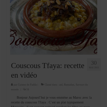
30
Couscous Tfaya: recette
MAI 2015
en vidéo
par
Cuisine de Fadila
|
Classé dans :
aid
,
Ramadan
,
Saveurs du
monde
|
16
Bonjour Aujourd’hui je vous emmène au Maroc avec la
recette du couscous Tfaya . C’est un plat typiquement