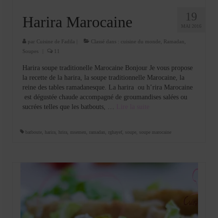
19
Harira Marocaine
MAI 2016
par
Cuisine de Fadila
|
Classé dans :
cuisine du monde
,
Ramadan
,
Soupes
|
11
Harira soupe traditionelle Marocaine Bonjour Je vous propose
la recette de la harira, la soupe traditionnelle Marocaine, la
reine des tables ramadanesque. La harira ou h’rira Marocaine
est dégustée chaude accompagné de groumandises salées ou
sucrées telles que les batbouts, …
Lire la suite­­
batboute
,
harira
,
hrira
,
msemen
,
ramadan
,
rghayef
,
soupe
,
soupe marocaine