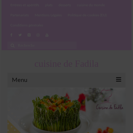
Entrées et apéritifs
plats
desserts
cuisine du monde
Partenariats
Mentions Légales
Politique de cookies (EU)
Conditions générales
Rechercher
:
cuisine de Fadila
Menu
Entrées et apéritifs
Boissons chaudes et froides
salades