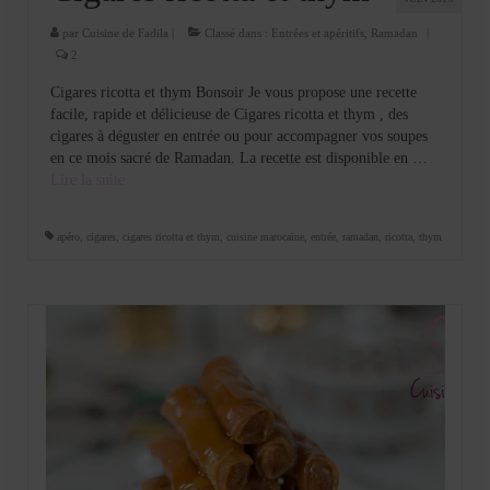
par
Cuisine de Fadila
|
Classé dans :
Entrées et apéritifs
,
Ramadan
|
2
Cigares ricotta et thym Bonsoir Je vous propose une recette
facile, rapide et délicieuse de Cigares ricotta et thym , des
cigares à déguster en entrée ou pour accompagner vos soupes
en ce mois sacré de Ramadan. La recette est disponible en …
Lire la suite­­
apéro
,
cigares
,
cigares ricotta et thym
,
cuisine marocaine
,
entrée
,
ramadan
,
ricotta
,
thym