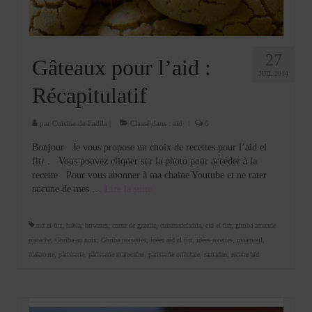
27
Gâteaux pour l’aid :
JUIL 2014
Récapitulatif
par
Cuisine de Fadila
|
Classé dans :
aid
|
6
Bonjour Je vous propose un choix de recettes pour l’aid el
fitr . Vous pouvez cliquer sur la photo pour accéder à la
recette Pour vous abonner à ma chaine Youtube et ne rater
aucune de mes …
Lire la suite­­
aid el fitr
,
bahla
,
briwates
,
corne de gazelle
,
cuisinedefadila
,
eid el fitr
,
ghriba amande
pistache
,
Ghriba au noix
,
Ghriba noisettes
,
idées aid el fitr
,
idées recettes
,
maamoul
,
makroute
,
pâtisserie
,
pâtisserie marocaine
,
pâtisserie orientale
,
ramadan
,
recette aid