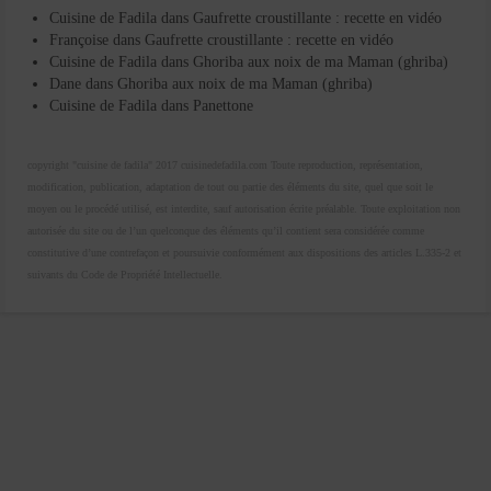
Cuisine de Fadila
dans
Gaufrette croustillante : recette en vidéo
Françoise
dans
Gaufrette croustillante : recette en vidéo
Cuisine de Fadila
dans
Ghoriba aux noix de ma Maman (ghriba)
Dane
dans
Ghoriba aux noix de ma Maman (ghriba)
Cuisine de Fadila
dans
Panettone
copyright "cuisine de fadila" 2017 cuisinedefadila.com Toute reproduction, représentation,
modification, publication, adaptation de tout ou partie des éléments du site, quel que soit le
moyen ou le procédé utilisé, est interdite, sauf autorisation écrite préalable. Toute exploitation non
autorisée du site ou de l’un quelconque des éléments qu’il contient sera considérée comme
constitutive d’une contrefaçon et poursuivie conformément aux dispositions des articles L.335-2 et
suivants du Code de Propriété Intellectuelle.