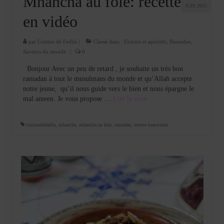
Mhancha au foie: recette
JUIN 2015
en vidéo
par
Cuisine de Fadila
|
Classé dans :
Entrées et apéritifs
,
Ramadan
,
Saveurs du monde
|
6
Bonjour Avec un peu de retard , je souhaite un très bon
ramadan à tout le musulmans du monde et qu’Allah accepte
notre jeune, qu’il nous guide vers le bien et nous épargne le
mal ameen. Je vous propose …
Lire la suite­­
cuisinedefadila
,
mhancha
,
mhancha au foie
,
ramadan
,
recette marocaine