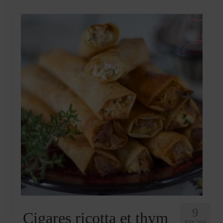
Mignardises
Tartes sucrées
Verrines sucrées
cuisine du monde
Pâtisserie Marocaine
aid
Ramadan
Partenariats
Mentions Légales
Politique de cookies (EU)
Conditions générales
9
Cigares ricotta et thym
JUIN 2016