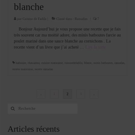
blanche
par
Cuisine de Fadila
|
Classé dans :
Ramadan
|
7
Bonjour Aujourd’hui je vous propose une recette que je fais
très souvent car ma moitié adore, des minis batboutes farcie au
poulet mariné dans une sauce blanche au cornichons . La
recette vient d’un livre que j’ai acheté …
Lire la suite­­
batboute
,
chawarma
,
cuisine marocaine
,
cuisinedefadila
,
Maroc
,
minis batboutes
,
ramadan
,
recette marocaine
,
recette ramadan
Pagination
«
1
2
3
»
des
Rechercher
:
publications
Articles récents