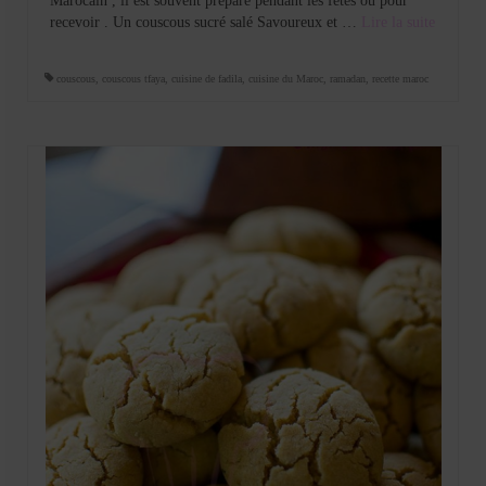
Marocain , il est souvent préparé pendant les fêtes ou pour
recevoir . Un couscous sucré salé Savoureux et …
Lire la suite­­
couscous
,
couscous tfaya
,
cuisine de fadila
,
cuisine du Maroc
,
ramadan
,
recette maroc