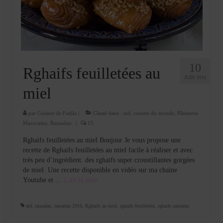
Cookies, biscuits
crème et confiture
dessert à l’assiette
Gâteaux
10
Rghaifs feuilletées au
JUIN 2016
Gâteaux coquins en pâte à sucre
miel
Gâteaux de Fête
par
Cuisine de Fadila
|
Classé dans :
aid
,
cuisine du monde
,
Pâtisserie
Marocaine
,
Ramadan
|
15
Gâteaux d’anniversaire
Rghaifs feuilletées au miel Bonjour Je vous propose une
Gâteaux pâte à sucre
recette de Rghaifs feuilletées au miel facile à réaliser et avec
très peu d’ingrédient. des rghaifs super croustillantes gorgées
petits gâteaux
de miel. Une recette disponible en vidéo sur ma chaine
Youtube et …
Lire la suite­­
Glaces et sorbets
Macarons
aid
,
ramadan
,
ramadan 2016
,
Rghaifs au miel
,
rghaifs feuilletées
,
rghaifs ramadan