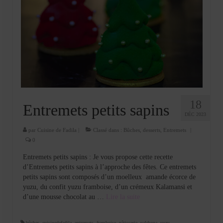
18
Entremets petits sapins
DÉC 2023
par
Cuisine de Fadila
|
Classé dans :
Bûches
,
desserts
,
Entremets
|
0
Entremets petits sapins : Je vous propose cette recette
d’Entremets petits sapins à l’approche des fêtes. Ce entremets
petits sapins sont composés d’un moelleux amande écorce de
yuzu, du confit yuzu framboise, d’un crémeux Kalamansi et
d’une mousse chocolat au …
Lire la suite­­
bûches
,
cuisinedefadila
,
entremets
,
framboise
,
pâtisserie
,
valrhona
,
yuzu