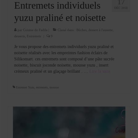
17
Entremets individuels
DÉC 2018
yuzu praliné et noisette
par
Cuisine de Fadila
|
Classé dans :
Bûches
,
dessert à l'assiette
,
desserts
,
Entremets
|
9
Je vous propose des entremets individuels yuzu praliné et
noisette réalisés avec les empreintes fashion éclairs de
Silikomart. ces entremets sont composé d’une pâte sucrée
noisette, biscuit joconde noisette, mousse yuzu , insert
crémeux praliné et un glaçage brillant . …
Lire la suite­­
Entremet Yuzu
,
entremets
,
mousse