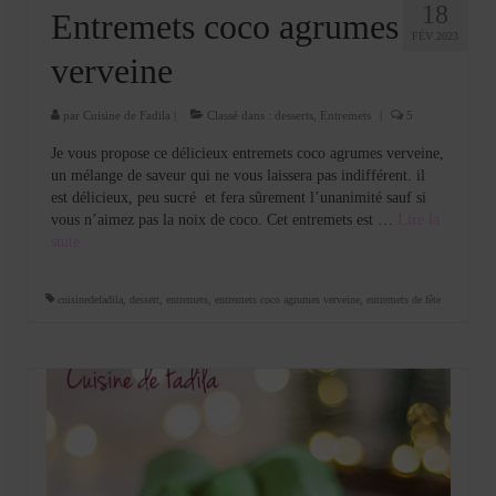
18
Entremets coco agrumes
FÉV 2023
verveine
par
Cuisine de Fadila
|
Classé dans :
desserts
,
Entremets
|
5
Je vous propose ce délicieux entremets coco agrumes verveine,
un mélange de saveur qui ne vous laissera pas indifférent. il
est délicieux, peu sucré et fera sûrement l’unanimité sauf si
vous n’aimez pas la noix de coco. Cet entremets est …
Lire la
suite­­
cuisinedefadila
,
dessert
,
entremets
,
entremets coco agrumes verveine
,
entremets de fête