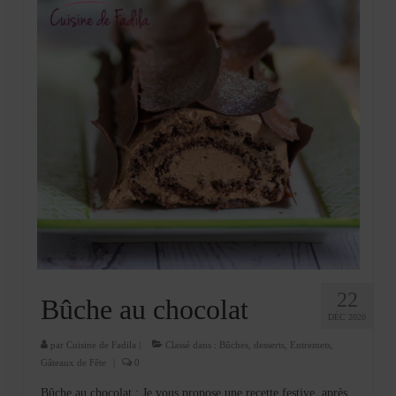
22
Bûche au chocolat
DÉC 2020
par
Cuisine de Fadila
|
Classé dans :
Bûches
,
desserts
,
Entremets
,
Gâteaux de Fête
|
0
Bûche au chocolat : Je vous propose une recette festive, après