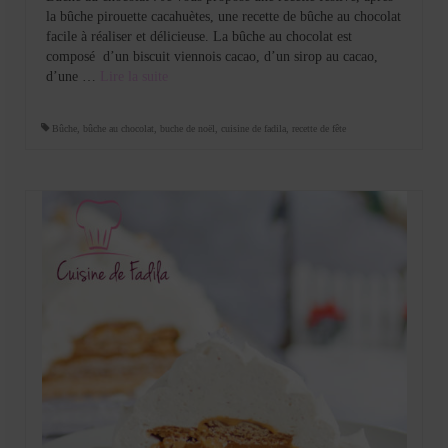
la bûche pirouette cacahuètes, une recette de bûche au chocolat
facile à réaliser et délicieuse. La bûche au chocolat est
composé d’un biscuit viennois cacao, d’un sirop au cacao,
d’une …
Lire la suite­­
Bûche
,
bûche au chocolat
,
buche de noël
,
cuisine de fadila
,
recette de fête