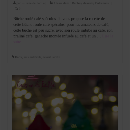
par
Cuisine de Fadila
|
Classé dans :
Bûches
,
desserts
,
Entremets
|
0
Bûche roulé café spéculos: Je vous propose la recette de
cette Bûche roulé café spéculos. pour les amateurs de café,
cette bûche est peu sucré. avec son roulé imbibé au café, son
praliné café, ganache montée infusée au café et un …
Lire la
suite­­
Bûche
,
cuisinedefadila
,
dessert
,
recette