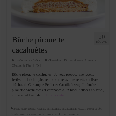
20
Bûche pirouette
DÉC 2020
cacahuètes
par
Cuisine de Fadila
|
Classé dans :
Bûches
,
desserts
,
Entremets
,
Gâteaux de Fête
|
4
Bûche pirouette cacahuètes : Je vous propose une recette
festive, la Bûche pirouette cacahuètes, une recette du livre
bûches de Christophe Felder et Camille lesecq. La bûche
pirouette cacahuètes est composée d’un biscuit succès noisette ,
un caramel fleur de …
Lire la suite­­
Bûche
,
buche de noël
,
caramel
,
cuisinedefadi
,
cuisinedefadila
,
dessert
,
dessert de fête
,
ganache
,
ganache montée vanille
,
ganache vanille
,
succès noisettes