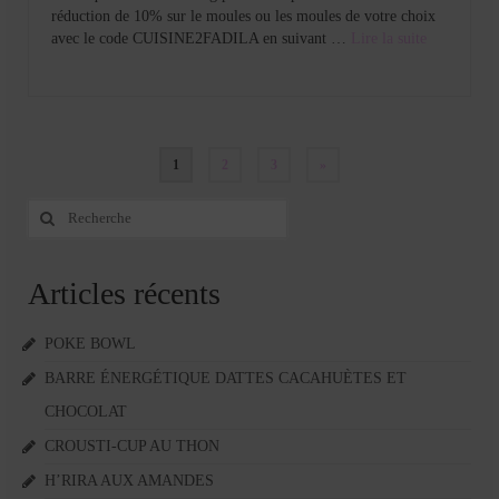
réduction de 10% sur le moules ou les moules de votre choix
avec le code CUISINE2FADILA en suivant …
Lire la suite­­
Pagination
1
2
3
»
des
Rechercher
:
publications
Articles récents
POKE BOWL
BARRE ÉNERGÉTIQUE DATTES CACAHUÈTES ET
CHOCOLAT
CROUSTI-CUP AU THON
H’RIRA AUX AMANDES