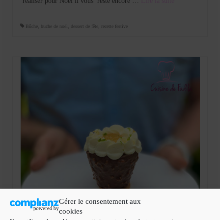
réaliser pour Noel il vous reste encore …
Lire la suite­­
Bûche
,
buche de noël
,
dessert de fête
,
recette festive
Gérer le consentement aux
cookies