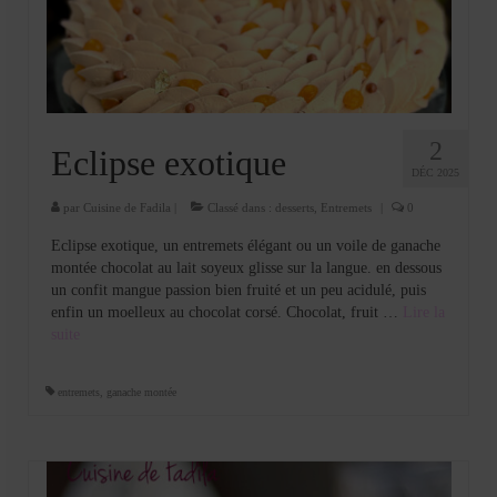
Cookies, biscuits
crème et confiture
dessert à l’assiette
Gâteaux
2
Eclipse exotique
DÉC 2025
Gâteaux coquins en pâte à sucre
par
Cuisine de Fadila
|
Classé dans :
desserts
,
Entremets
|
0
Gâteaux de Fête
Eclipse exotique, un entremets élégant ou un voile de ganache
montée chocolat au lait soyeux glisse sur la langue. en dessous
Gâteaux d’anniversaire
un confit mangue passion bien fruité et un peu acidulé, puis
enfin un moelleux au chocolat corsé. Chocolat, fruit …
Lire la
Gâteaux pâte à sucre
suite­­
petits gâteaux
entremets
,
ganache montée
Glaces et sorbets
Macarons