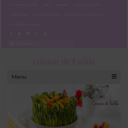
Entrées et apéritifs
plats
desserts
cuisine du monde
Partenariats
Mentions Légales
Politique de cookies (EU)
Conditions générales
Rechercher
:
cuisine de Fadila
Menu
Entrées et apéritifs
Boissons chaudes et froides
salades