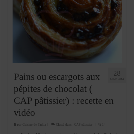
28
Pains ou escargots aux
MAR 2014
pépites de chocolat (
CAP pâtissier) : recette en
vidéo
par
Cuisine de Fadila
|
Classé dans :
CAP pâtissier
|
14