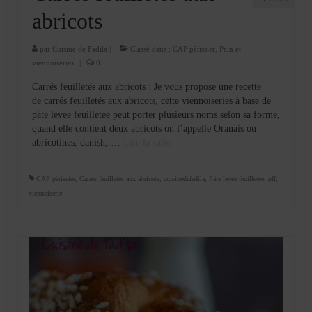
abricots
par
Cuisine de Fadila
|
Classé dans :
CAP pâtissier
,
Pain et
viennoiseries
|
0
Carrés feuilletés aux abricots : Je vous propose une recette
de carrés feuilletés aux abricots, cette viennoiseries à base de
pâte levée feuilletée peut porter plusieurs noms selon sa forme,
quand elle contient deux abricots on l’appelle Oranais ou
abricotines, danish, …
Lire la suite­­
CAP pâtissier
,
Carrés feuilletés aux abricots
,
cuisinedefadila
,
Pâte levée feuilletée
,
pff
,
viennoiserie