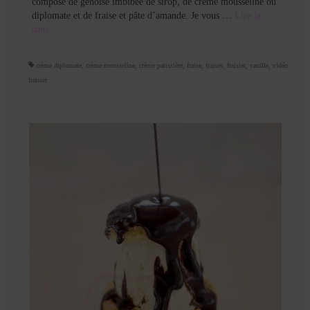
composé de génoise imbibée de sirop, de crème mousseline ou
diplomate et de fraise et pâte d’amande. Je vous …
Lire la
suite­­
crème diplomate
,
crème mousseline
,
crème patissière
,
fraise
,
fraises
,
fraisier
,
vanille
,
vidéo
fraisier