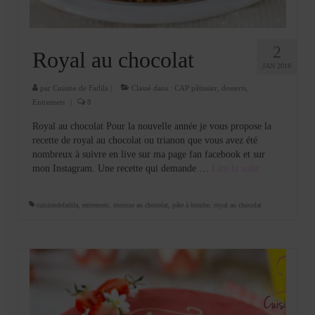
2
Royal au chocolat
JAN 2018
par
Cuisine de Fadila
|
Classé dans :
CAP pâtissier
,
desserts
,
Entremets
|
8
Royal au chocolat Pour la nouvelle année je vous propose la
recette de royal au chocolat ou trianon que vous avez été
nombreux à suivre en live sur ma page fan facebook et sur
mon Instagram. Une recette qui demande …
Lire la suite­­
cuisinedefadila
,
entremets
,
mousse au chocolat
,
pâte à bombe
,
royal au chocolat