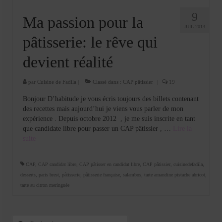
9
Ma passion pour la
JUIL 2013
pâtisserie: le rêve qui
devient réalité
par
Cuisine de Fadila
|
Classé dans :
CAP pâtissier
|
19
Bonjour D’habitude je vous écris toujours des billets contenant
des recettes mais aujourd’hui je viens vous parler de mon
expérience . Depuis octobre 2012 , je me suis inscrite en tant
que candidate libre pour passer un CAP pâtissier , …
Lire la
suite­­
CAP
,
CAP candidat libre
,
CAP pâtisser en candidat libre
,
CAP pâtissier
,
cuisinedefadila
,
desserts
,
paris brest
,
pâtisserie
,
pâtisserie française
,
salambos
,
tarte amandine pistache abricot
,
tarte au citron meringuée
Rechercher