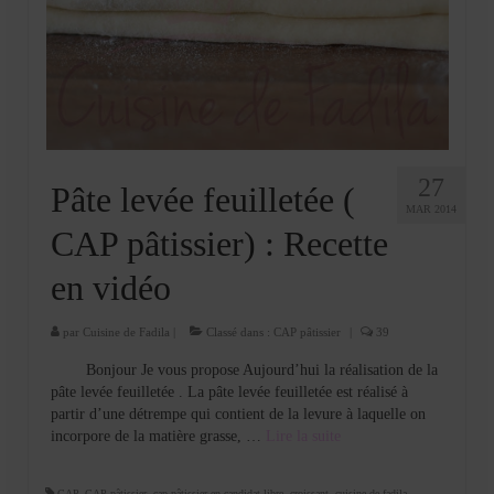
27
Pâte levée feuilletée (
MAR 2014
CAP pâtissier) : Recette
en vidéo
par
Cuisine de Fadila
|
Classé dans :
CAP pâtissier
|
39
Bonjour Je vous propose Aujourd’hui la réalisation de la
pâte levée feuilletée . La pâte levée feuilletée est réalisé à
partir d’une détrempe qui contient de la levure à laquelle on
incorpore de la matière grasse, …
Lire la suite­­
CAP
,
CAP pâtissier
,
cap pâtissier en candidat libre
,
croissant
,
cuisine de fadila
,