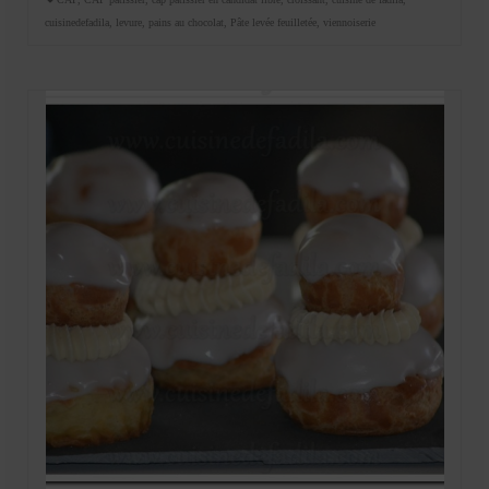
cuisinedefadila
,
levure
,
pains au chocolat
,
Pâte levée feuilletée
,
viennoiserie