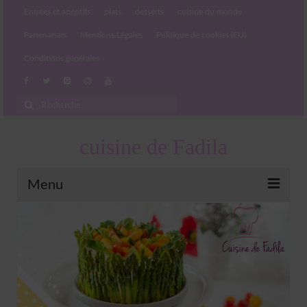
Entrées et apéritifs
plats
desserts
cuisine du monde
Partenariats
Mentions Légales
Politique de cookies (EU)
Conditions générales
Rechercher
:
cuisine de Fadila
Menu
Entrées et apéritifs
Boissons chaudes et froides
salades