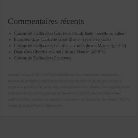
Commentaires récents
Cuisine de Fadila
dans
Gaufrette croustillante : recette en vidéo
Françoise
dans
Gaufrette croustillante : recette en vidéo
Cuisine de Fadila
dans
Ghoriba aux noix de ma Maman (ghriba)
Dane
dans
Ghoriba aux noix de ma Maman (ghriba)
Cuisine de Fadila
dans
Panettone
copyright "cuisine de fadila" 2017 cuisinedefadila.com Toute reproduction, représentation,
modification, publication, adaptation de tout ou partie des éléments du site, quel que soit le
moyen ou le procédé utilisé, est interdite, sauf autorisation écrite préalable. Toute exploitation non
autorisée du site ou de l’un quelconque des éléments qu’il contient sera considérée comme
constitutive d’une contrefaçon et poursuivie conformément aux dispositions des articles L.335-2 et
suivants du Code de Propriété Intellectuelle.