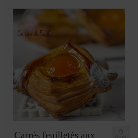
Mignardises
Tartes sucrées
Verrines sucrées
cuisine du monde
Pâtisserie Marocaine
aid
Ramadan
Partenariats
Mentions Légales
Politique de cookies (EU)
Conditions générales
9
Carrés feuilletés aux
FÉV 2021