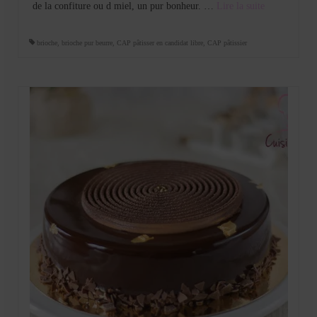
de la confiture ou d miel, un pur bonheur. …
Lire la suite­­
brioche
,
brioche pur beurre
,
CAP pâtisser en candidat libre
,
CAP pâtissier