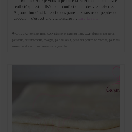
Bonjour Hier je vous ai proposé la recette de la pâte levée
feuilleté qui est utilisée pour confectionner des viennoiseries.
Aujourd’hui c’est la recette des pains aux raisins ou pépites de
chocolat , c’est est une vienoisserie …
Lire la suite­­
CAP
,
CAP candidat libre
,
CAP pâtisser en candidat libre
,
CAP pâtissier
,
cap sur la
pâtisserie
,
cuisinedefadila
,
escargot
,
pain au raisin
,
pains aux pépites de chocolat
,
pains aux
raisins
,
recette en vidéo
,
viennoiserie
,
youtube