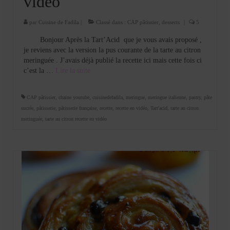
vidéo
par
Cuisine de Fadila
|
Classé dans :
CAP pâtissier
,
desserts
|
5
Bonjour Après la Tart’Acid que je vous avais proposé ,
je reviens avec la version la pus courante de la tarte au citron
meringuée . J’avais déjà publié la recette ici mais cette fois ci
c’est la …
Lire la suite­­
CAP pâtissier
,
chaine youtube
,
cuisinedefadila
,
meringue
,
meringue italienne
,
pastry
,
pâte
sucrée
,
pâtisserie
,
pâtisserie française
,
recette
,
recette en vidéo
,
Tart'acid
,
tarte au citron
meringuée
,
tarte au citron recette en vidéo