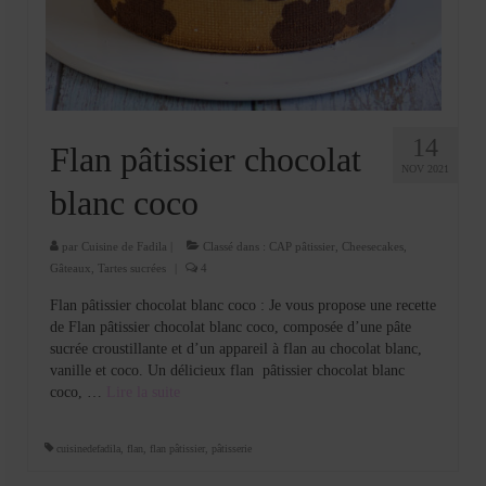
Cookies, biscuits
crème et confiture
dessert à l’assiette
Gâteaux
14
Flan pâtissier chocolat
NOV 2021
Gâteaux coquins en pâte à sucre
blanc coco
Gâteaux de Fête
par
Cuisine de Fadila
|
Classé dans :
CAP pâtissier
,
Cheesecakes
,
Gâteaux
,
Tartes sucrées
|
4
Gâteaux d’anniversaire
Flan pâtissier chocolat blanc coco : Je vous propose une recette
Gâteaux pâte à sucre
de Flan pâtissier chocolat blanc coco, composée d’une pâte
sucrée croustillante et d’un appareil à flan au chocolat blanc,
petits gâteaux
vanille et coco. Un délicieux flan pâtissier chocolat blanc
coco, …
Lire la suite­­
Glaces et sorbets
Macarons
cuisinedefadila
,
flan
,
flan pâtissier
,
pâtisserie